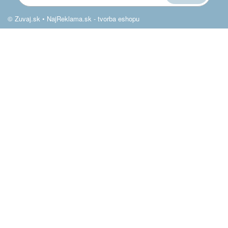
© Zuvaj.sk •
NajReklama.sk - tvorba eshopu