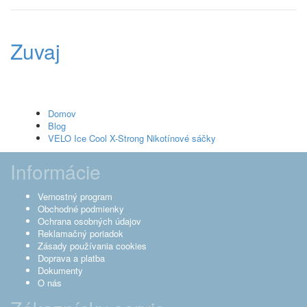
Zuvaj
Domov
Blog
VELO Ice Cool X-Strong Nikotínové sáčky
Informácie
Vernostný program
Obchodné podmienky
Ochrana osobných údajov
Reklamačný poriadok
Zásady používania cookies
Doprava a platba
Dokumenty
O nás