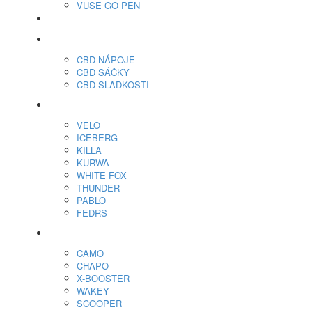
VUSE GO PEN
veo™
CBD
CBD NÁPOJE
CBD SÁČKY
CBD SLADKOSTI
Nikotínové sáčky
VELO
ICEBERG
KILLA
KURWA
WHITE FOX
THUNDER
PABLO
FEDRS
Energy Sáčky
CAMO
CHAPO
X-BOOSTER
WAKEY
SCOOPER