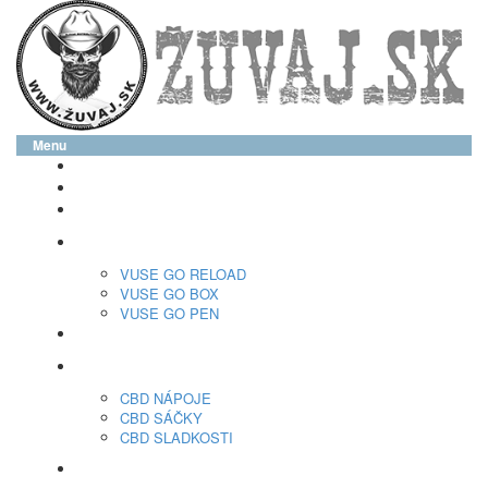
Menu
glo™
neo™
Vuse
VUSE GO RELOAD
VUSE GO BOX
VUSE GO PEN
veo™
CBD
CBD NÁPOJE
CBD SÁČKY
CBD SLADKOSTI
Nikotínové sáčky