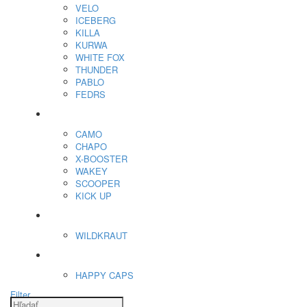
VELO
ICEBERG
KILLA
KURWA
WHITE FOX
THUNDER
PABLO
FEDRS
Energy Sáčky
CAMO
CHAPO
X-BOOSTER
WAKEY
SCOOPER
KICK UP
ENERGY SNIFF
WILDKRAUT
Etnobotanika
HAPPY CAPS
Filter