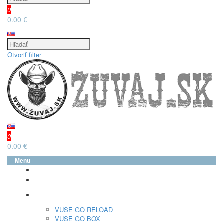
0
0.00 €
Otvoriť filter
0
0.00 €
Menu
glo™
neo™
Vuse
VUSE GO RELOAD
VUSE GO BOX