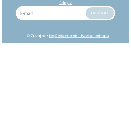
údajov
CUBA Black Line 43 mg/g
© Zuvaj.sk •
NajReklama.sk - tvorba eshopu
4.49 €
4.99 €
Nikotínové sáčky Cuba Black line majú čierne sáčky
s intenzívnou príchuťou tabaku a mentolu. Obsah
nikotínu je 31 mg/sáčok. Zaradzujú sa medzi veľmi
silné nikotínové sáčky. Odporúčame iba veľmi
skúsen..
NA TÝCHTO WEBOVÝCH STRÁNKACH NÁJDETE VÝROBKY