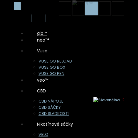
glo™
neo™
Vuse
VUSE GO RELOAD
VUSE GO BOX
VUSE GO PEN
veo™
CBD
CBD NÁPOJE
CBD SÁČKY
CBD SLADKOSTI
Nikotínové sáčky
Vítame Vás na stránkach 1. špecializovaného predajcu
nikotínových a cbd sáčkov na Slovensku.
VELO