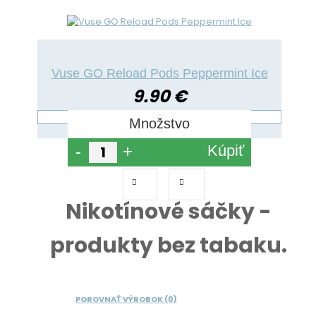
Vuse GO Reload Pods Peppermint Ice
9.90 €
Množstvo
Kúpiť
-
+
Nikotínové sáčky -
produkty bez tabaku.
POROVNAŤ VÝROBOK (0)