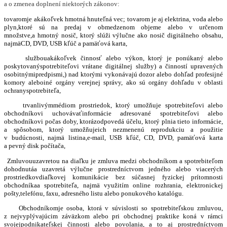
a o zmenea doplnení niektorých zákonov:
tovaromje akákoľvek hmotná hnuteľná vec; tovarom je aj elektrina, voda alebo
plyn,ktoré sú na predaj v obmedzenom objeme alebo v určenom
množstve,a hmotný nosič, ktorý slúži výlučne ako nosič digitálneho obsahu,
najmäCD, DVD, USB kľúč a pamäťová karta,
službouakákoľvek činnosť alebo výkon, ktorý je ponúkaný alebo
poskytovanýspotrebiteľovi vrátane digitálnej služby) a činností upravených
osobitnýmipredpismi,) nad ktorými vykonávajú dozor alebo dohľad profesijné
komory aleboiné orgány verejnej správy, ako sú orgány dohľadu v oblasti
ochranyspotrebiteľa,
trvanlivýmmédiom prostriedok, ktorý umožňuje spotrebiteľovi alebo
obchodníkovi uchovávaťinformácie adresované spotrebiteľovi alebo
obchodníkovi počas doby, ktorázodpovedá účelu, ktorý plnia tieto informácie,
a spôsobom, ktorý umožňujeich nezmenenú reprodukciu a použitie
v budúcnosti, najmä listina,e-mail, USB kľúč, CD, DVD, pamäťová karta
a pevný disk počítača,
Zmluvouuzavretou na diaľku je zmluva medzi obchodníkom a spotrebiteľom
dohodnutáa uzavretá výlučne prostredníctvom jedného alebo viacerých
prostriedkovdiaľkovej komunikácie bez súčasnej fyzickej prítomnosti
obchodníkaa spotrebiteľa, najmä využitím online rozhrania, elektronickej
pošty,telefónu, faxu, adresného listu alebo ponukového katalógu.
Obchodníkomje osoba, ktorá v súvislosti so spotrebiteľskou zmluvou,
z nejvyplývajúcim záväzkom alebo pri obchodnej praktike koná v rámci
svojejpodnikateľskej činnosti alebo povolania, a to aj prostredníctvom