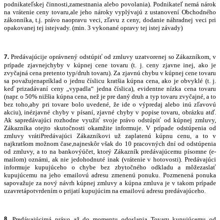
podnikateľskej činnosti,zamestnania alebo povolania). Podnikateľ nemá nárok
na vrátenie ceny tovaru,ale jeho nároky vyplývajú z ustanovení Obchodného
zákonníka, t.j. právo naopravu veci, zľavu z ceny, dodanie náhradnej veci pri
opakovanej tej istejvady. (min. 3 vykonané opravy tej istej závady)
Predávajúcije oprávnený odstúpiť od zmluvy uzatvorenej so Zákazníkom, v
7.
prípade zjavnejchyby v kúpnej cene tovaru (t. j. ceny zjavne inej, ako je
zvyčajná cena pretento typ/druh tovaru). Za zjavnú chybu v kúpnej cene tovaru
sa považujenapríklad o jednu číslicu kratšia kúpna cena, ako je obvyklé (t. j.
keď prizadávaní ceny „vypadla“ jedna číslica), evidentne nízka cena tovaru
(napr. o 50% nižšia kúpna cena, než je pre daný druh a typ tovaru zvyčajné, a to
bez toho,aby pri tovare bolo uvedené, že ide o výpredaj alebo inú zľavovú
akciu), inézjavné chyby v písaní, zjavné chyby v popise tovaru, obrázku atď.
Ak sapredávajúci rozhodne využiť svoje právo odstúpiť od kúpnej zmluvy,
Zákazníka otejto skutočnosti okamžite informuje. V prípade odstúpenia od
zmluvy vrátiPredávajúci Zákazníkovi už zaplatenú kúpnu cenu, a to v
najkratšom možnom čase,najneskôr však do 10 pracovných dní od odstúpenia
od zmluvy, a to na bankovýúčet, ktorý Zákazník predávajúcemu písomne (e-
mailom) oznámi, ak nie jedohodnuté inak (vrátenie v hotovosti). Predávajúci
informuje kupujúceho o chybe bez zbytočného odkladu a môžezaslať
kupujúcemu na jeho emailovú adresu zmenenú ponuku. Pozmenená ponuka
sapovažuje za nový návrh kúpnej zmluvy a kúpna zmluva je v takom prípade
uzavretápotvrdením o prijatí kupujúcim na emailovú adresu predávajúceho.
Predávajúcimá právo až do momentu odoslania Tovaru kupujúcemu od
8.