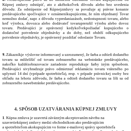
Kúpnej zmluvy odstúpiť, ato z akéhokoľvek dôvodu alebo bez uvedenia
dôvodu. Za odstúpenie od Kúpnejzmluvy sa považuje aj právne konanie
predávajúceho spočívajúce v oznámeníkupujúcemu, že ním objednaný Tovar
nemožno dodať, napr. z dôvodu vypredaniazásob, nedostupnosti tovaru, alebo
keď výrobca, dovozca alebo dodávateľ tovaruprerušil výrobu alebo dovoz
tovaru. Predávajúci je oprávnený kedykoľvekpožiadať kupujúceho o
dodatočné potvrdenie objednávky a do doby, než obdrží odkupujúceho
potvrdenie objednávky, je oprávnený pozdržať odoslanie Tovaru.
Zákazníkje výslovne informovaný a uzrozumený, že farba a odtieň dodaného
9.
tovaru sa môželíšiť od tovaru zobrazeného na webstránke predávajúceho,
nakoľko každézobrazovacie zariadenie reprodukuje farby iným spôsobom.
Predávajúci sivyhradzuje právo odmietnuť reklamáciu tovaru vráteného po
uplynutí 14 dní (vprípade spotrebiteľa), resp. v prípade právnickej osoby bez
ohľadu na lehotu zdôvodu, že farba a odtieň dodaného tovaru sa líši sa od
zobrazeného nawebstránke predávajúceho.
4. SPÔSOB UZATVÁRANIA KÚPNEJ ZMLUVY
1
. Kúpna zmluva je uzavretá záväzným akceptovaním návrhu na
uzavretiekúpnej zmluvy medzi obchodníkom ako predávajúcim
a spotrebiteľom akokupujúcim vo forme e‐mailovej správy spotrebiteľa