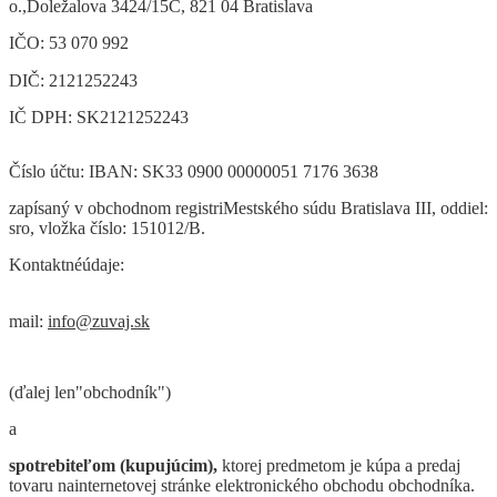
o.
,Doležalova 3424/15C, 821 04 Bratislava
IČ
O: 53
070 992
DIČ: 2121252243
IČ DPH: SK2121252243
Číslo účtu: IBAN: SK33 0900 00000051 7176 3638
zapísaný v obchodnom registriMestského súdu Bratislava III, oddiel:
sro, vložka číslo: 151012/B.
Kontaktnéúdaje:
mail:
info@zuvaj.sk
(ďalej len"obchodník")
a
spotrebiteľom (kupujúcim)
,
ktorej predmetom je kúpa a predaj
tovaru nainternetovej stránke elektronick
é
ho obchodu obchodníka.