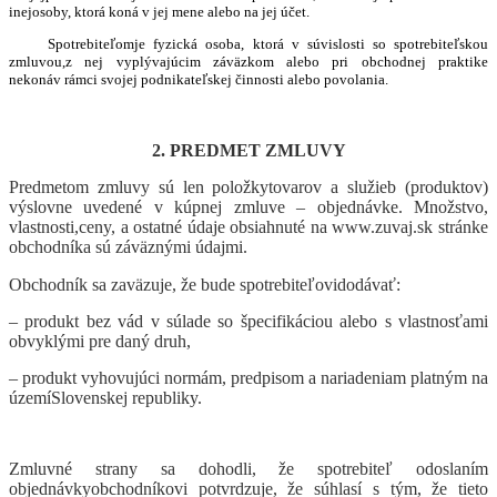
inejosoby, ktorá koná v jej mene alebo na jej účet.
Spotrebiteľomje fyzická osoba, ktorá v súvislosti so spotrebiteľskou
zmluvou,z nej vyplývajúcim záväzkom alebo pri obchodnej praktike
nekonáv rámci svojej podnikateľskej činnosti alebo povolania.
2. PREDMET ZMLUVY
Predmetom zmluvy sú len položkytovarov a služieb (produktov)
výslovne uveden
é
v kúpnej zmluve – objednávke. Množstvo,
vlastnosti,ceny, a ostatné údaje obsiahnut
é
na www.zuvaj.sk stránke
obchodníka sú záväznými údajmi.
Obchodník sa zaväzuje, že bude spotrebiteľovidodávať:
– produkt bez vád v súlade so š
pecifik
áciou alebo s vlastnosťami
obvyklými pre daný druh,
– produkt vyhovujú
ci norm
ám, predpisom a nariadeniam platným na
územíSlovenskej republiky.
Zmluvn
é
strany sa dohodli, že spotrebiteľ odoslaním
objednávkyobchodníkovi potvrdzuje, že súhlasí s tým, že tieto