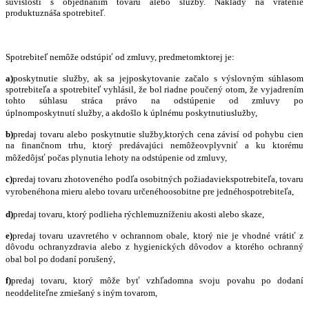
súvislosti s objednaním tovaru alebo služby. Náklady na vrátenie
produktuznáša spotrebiteľ.
Spotrebiteľ nemôže odstúpiť od zmluvy, predmetomktorej je:
a)
poskytnutie služby, ak sa jejposkytovanie začalo s výslovným súhlasom
spotrebiteľa a spotrebiteľ vyhlá
sil,
že bol riadne poučený otom, že vyjadrením
tohto súhlasu stráca právo na odstúpenie od zmluvy po
úplnomposkytnutí
slu
žby, a akdošlo k úpln
é
mu poskytnutiuslužby,
b)
predaj tovaru alebo poskytnutie služby,ktorých cena závisí od pohybu cien
na finančnom trhu, ktorý predávajúci nemôžeovplyvniť a ku ktor
é
mu
môžedôjsť počas plynutia lehoty na odstúpenie od zmluvy,
c)
predaj tovaru zhotoven
é
ho podľa osobitných požiadaviekspotrebiteľa, tovaru
vyroben
é
hona mieru alebo tovaru určen
é
hoosobitne pre jedn
é
hospotrebiteľa,
d)
predaj tovaru, ktorý podlieha rýchlemuzníženiu akosti alebo skaze,
e)
predaj tovaru uzavret
é
ho v ochrannom obale, ktorý nie je vhodn
é
vrátiť z
dôvodu ochranyzdravia alebo z hygienických dôvodov a ktor
é
ho ochranný
obal bol po dodaní porušený,
f)
predaj tovaru, ktorý môže byť vzhľadomna svoju povahu po dodaní
neoddeliteľne zmiešaný s iným tovarom,