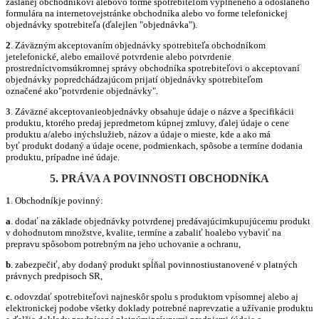
zaslanej obchodníkovi alebovo forme spotrebiteľom vyplneného a odoslaného
formulára na internetovejstránke obchodníka alebo vo forme telefonickej
objednávky spotrebiteľa (ďalejlen "objednávka").
2
. Záväzným akceptovaním objednávky spotrebiteľa obchodníkom
jetelefonické, alebo emailové potvrdenie alebo potvrdenie
prostredníctvomsúkromnej správy obchodníka spotrebiteľovi o akceptovaní
objednávky popredchádzajúcom prijatí objednávky spotrebiteľom
označené ako"potvrdenie objednávky".
3
.
Záväzné akceptovanieobjednávky obsahuje údaje o názve a špecifikácii
produktu, ktorého predaj jepredmetom kúpnej zmluvy, ďalej údaje o cene
produktu a/alebo inýchslužieb, názov a údaje o mieste, kde a ako má
byť produkt dodaný a údaje ocene, podmienkach, spôsobe a termíne dodania
produktu, prípadne iné údaje.
5. PRÁVA A POVINNOSTI OBCHODNÍKA
1
.
Obchodníkje povinný:
a
. dodať na základe objednávky potvrdenej predávajúcimkupujúcemu produkt
v dohodnutom množstve, kvalite, termíne a zabaliť hoalebo vybaviť na
prepravu spôsobom potrebným na jeho uchovanie a ochranu,
b
. zabezpečiť, aby dodaný produkt spĺňal povinnostiustanovené v platných
právnych predpisoch SR,
c
. odovzdať spotrebiteľovi najneskôr spolu s produktom vpísomnej alebo aj
elektronickej podobe všetky doklady potrebné naprevzatie a užívanie produktu