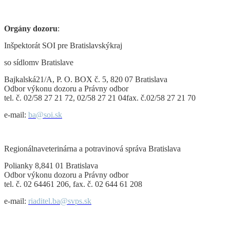
Orgány dozoru
:
Inšpektorát SOI pre Bratislavskýkraj
so s
ídlomv Bratislave
Bajkalská21/A, P. O. BOX č. 5, 820 07 Bratislava
Odbor výkonu dozoru a Právny odbor
tel.
č
. 0
2/58 27 21 72, 02/58 27 21 04fax. č.02/58 27 21 70
e-mail:
ba
@soi.sk
Regionálnaveterinárna a potravinová správa Bratislava
Polianky 8,841 01 Bratislava
Odbor výkonu dozoru a Právny odbor
tel.
č. 02 64461 206, fax. č. 02 644 61 208
e-mail:
riaditel.ba@svps.sk