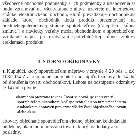
všeobecn
é
obchodn
é
podmienky a ich podmienky a ustanovenia sa
budú vzťahovať na všetkykúpne zmluvy, uzavret
é
na internetovej
stránke elektronick
é
ho obchodu, ktorú
prev
ádzkuje obchodník,na
základe ktorej obchodník dodá produkt prezentovaný na
predmetnejinternetovej stránke spotrebiteľovi (ďalej len "kúpna
zmluva") a navšetky vzťahy medzi obchodníkom a spotrebiteľom,
vzniknut
é
najmä pri uzatváraní spotrebiteľskej kúpnej zmluvy
areklamácii produktu.
3. STORNO OBJEDNÁVKY
Kupujúci, ktorý spotrebiteľom máprávo v zmysle § 20 ods. 1 z.č.
1.
108/2024 Z.z. o ochrane spotrebiteľa odstúpiťod zmluvy do 14 dní
od doručenia tovaru obchodníkovi. Lehota na odstúpenie odzmluvy
je 14 dní a plynie
·
okamihom prevzatia tovaru. Tovar sa považuje zaprevzatý
spotrebiteľom okamihom, keď spotrebiteľ alebo ním určená tretia
osobaokrem dopravcu prevezme všetky časti objednaného tovaru,
alebo ak sa
a)
tovary objednané spotrebiteľom vjednej objednávke dodávajú
oddelene, okamihom prevzatia tovaru, ktorý boldodaný ako
posledný,