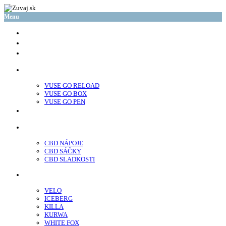
Menu
glo™
neo™
Vuse
VUSE GO RELOAD
VUSE GO BOX
VUSE GO PEN
veo™
CBD
CBD NÁPOJE
CBD SÁČKY
CBD SLADKOSTI
Nikotínové sáčky
VELO
ICEBERG
KILLA
KURWA
WHITE FOX