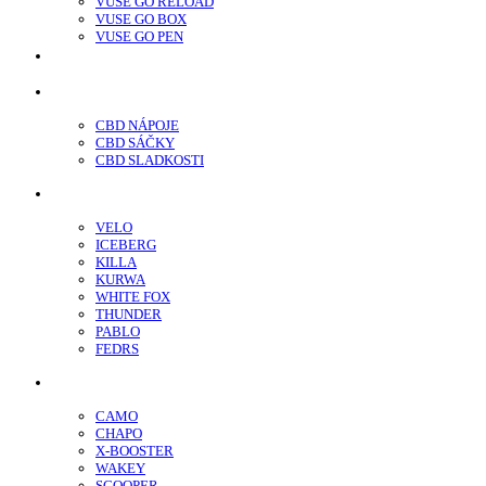
VUSE GO RELOAD
VUSE GO BOX
VUSE GO PEN
veo™
CBD
CBD NÁPOJE
CBD SÁČKY
CBD SLADKOSTI
Nikotínové sáčky
VELO
ICEBERG
KILLA
KURWA
WHITE FOX
THUNDER
PABLO
FEDRS
Energy Sáčky
CAMO
CHAPO
X-BOOSTER
WAKEY
SCOOPER