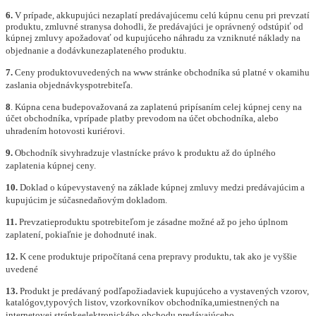
6.
V prípade, akkupujúci nezaplatí predávajúcemu celú kúpnu cenu pri prevzatí
produktu, zmluvn
é
stranysa dohodli, že predávajúci je oprávnený odstúpiť od
kúpnej zmluvy apožadovať od kupujúceho náhradu za vzniknut
é
náklady na
objednanie a dodávkunezaplaten
é
ho produktu.
7.
Ceny produktovuvedených na www stránke obchodníka sú platn
é
v okamihu
zaslania objednávkyspotrebiteľa.
8
. Kúpna cena budepovažovaná za zaplatenú pripísaním celej kúpnej ceny na
účet obchodníka, vprípade platby prevodom na účet obchodníka, alebo
uhradením hotovosti kuri
é
rovi.
9.
Obchodník sivyhradzuje vlastnícke právo k produktu až
do
úpln
é
ho
zaplatenia kúpnej ceny.
10.
Doklad o kúpevystavený na základe kúpnej zmluvy medzi predávajúcim a
kupujúcim je súčasnedaňovým dokladom.
11.
Prevzatieproduktu spotrebiteľom je zásadne možn
é
až po jeho úplnom
zaplatení, pokiaľnie je dohodnut
é
inak.
12.
K cene produktuje pripočítaná cena prepravy produktu, tak ako je vyššie
uveden
é
13.
Produkt je predá
van
ý podľapožiadaviek kupujúceho a vystavených vzorov,
katal
ó
gov,typových listov, vzorkovníkov obchodníka,umiestnených na
internetovej stránkeelektronick
é
ho obchodu predávajúceho.