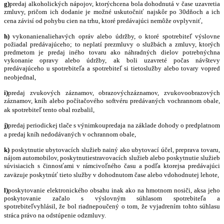
g)
predaj alkoholických nápojov, ktorýchcena bola dohodnutá v čase uzavretia
zmluvy, pričom ich dodanie je možn
é
uskutočniť najskôr po 30dňoch a ich
cena závisí od pohybu cien na trhu, ktor
é
predávajúci nemôže ovplyvniť,
h)
vykonanienaliehavých opráv alebo údržby, o ktor
é
spotrebiteľ výslovne
požiadal predávajúceho; to neplatí prezmluvy o službách a zmluvy, ktorých
predmetom je predaj in
é
ho tovaru ako náhradných dielov potrebnýchna
vykonanie opravy alebo údržby, ak boli uzavret
é
poč
as n
ávštevy
predávajúceho u spotrebiteľa a spotrebiteľ si tietoslužby alebo tovary vopred
neobjednal,
i)
predaj zvukových záznamov, obrazovýchzáznamov, zvukovoobrazových
záznamov, kníh alebo počítačov
é
ho softv
é
ru predá
van
ých vochrannom obale,
ak spotrebiteľ tento obal rozbalil,
j)
predaj periodickej tlače s výnimkoupredaja na základe dohody o predplatnom
a predaj kníh nedodá
van
ých v ochrannom obale,
k)
poskytnutie ubytovacích služieb nainý ako ubytovací účel, preprava tovaru,
nájom automobilov, poskytnutiestravovacích služieb alebo poskytnutie služieb
súvisiacich s činnosťami v rámcivoľn
é
ho času a podľa ktorejsa predávajúci
zaväzuje poskytnúť tieto služby v dohodnutom čase alebo vdohodnutej lehote,
l)
poskytovanie elektronick
é
ho obsahu inak ako na hmotnom nosiči, aksa jeho
poskytovanie začalo s výslovným súhlasom spotrebiteľa a
spotrebiteľvyhlá
sil,
že bol riadnepoučený o tom, že vyjadrením tohto súhlasu
stráca právo na odstúpenie odzmluvy.