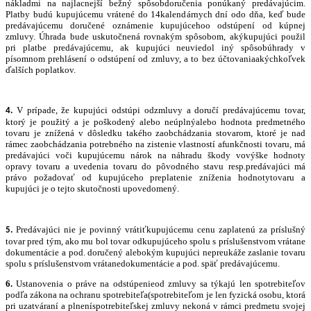
nákladmi na najlacnejší bežný spôsobdoručenia ponúkaný predávajúcim.
Platby budú kupujúcemu vrátené do 14kalendárnych dní odo dňa, keď bude
predávajúcemu doručené oznámenie kupujúcehoo odstúpení od kúpnej
zmluvy. Úhrada bude uskutočnená rovnakým spôsobom, akýkupujúci použil
pri platbe predávajúcemu, ak kupujúci neuviedol iný spôsobúhrady v
písomnom prehlásení o odstúpení od zmluvy, a to bez účtovaniaakýchkoľvek
ďalších poplatkov.
V prípade, že kupujúci odstúpi odzmluvy a doručí predávajúcemu tovar,
4.
ktorý je použitý a je poškodený alebo neúplnýalebo hodnota predmetného
tovaru je znížená v dôsledku takého zaobchádzania stovarom, ktoré je nad
rámec zaobchádzania potrebného na zistenie vlastností afunkčnosti tovaru, má
predávajúci voči kupujúcemu nárok na náhradu škody vovýške hodnoty
opravy tovaru a uvedenia tovaru do pôvodného stavu resp.predávajúci má
právo požadovať od kupujúceho preplatenie zníženia hodnotytovaru a
kupujúci je o tejto skutočnosti upovedomený.
Predávajúci nie je povinný vrátiťkupujúcemu cenu zaplatenú za príslušný
5.
tovar pred tým, ako mu bol tovar odkupujúceho spolu s príslušenstvom vrátane
dokumentácie a pod. doručený alebokým kupujúci nepreukáže zaslanie tovaru
spolu s príslušenstvom vrátanedokumentácie a pod. späť predávajúcemu.
6.
Ustanovenia o práve na odstúpenieod zmluvy sa týkajú len spotrebiteľov
podľa zákona na ochranu spotrebiteľa(spotrebiteľom je len fyzická osobu, ktorá
pri uzatváraní a plneníspotrebiteľskej zmluvy nekoná v rámci predmetu svojej