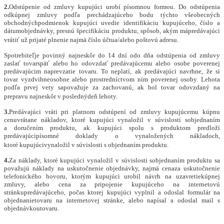
2.
Odstúpenie od zmluvy kupujúci urobí písomnou formou. Do odstúpenia
odkúpnej zmluvy podľa prechádzajúceho bodu týchto všeobecných
obchodnýchpodmienok kupujúci uvedie identifikáciu kupujúceho, číslo a
dátumobjednávky, presnú š
pecifik
áciu produktu, spôsob, akým mápredávajúci
vrátiť už prijat
é
plnenie najmä číslo účtua/alebo poštovú adresu.
Spotrebiteľje povinný najneskôr do 14 dní
odo d
ňa odstúpenia od zmluvy
zaslať tovarspäť alebo ho odovzdať predávajúcemu alebo osobe poverenej
predávajúcim naprevzatie tovaru. To neplatí, ak predávajúci navrhne, že si
tovar vyzdvihneosobne alebo prostredníctvom ním poverenej osoby. Lehota
podľa prvej vety sapovažuje za zachovanú, ak bol tovar odovzdaný na
prepravu najneskôr v poslednýdeň lehoty.
3.
Predávajúci vráti pri platnom odstúpení od zmluvy kupujúcemu kúpnu
cenuvrátane nákladov, ktor
é
kupujúci vynaložil v súvislosti sobjednaním
a doručením produktu, ak kupujúci spolu s produktom predloží
predávajúcipísomn
é
doklady o vynaložených nákladoch,
ktor
é
kupujúcivynaložil v súvislosti s objednaním produktu.
4.
Za náklady, ktor
é
kupujúci vynaložil v súvislosti sobjednaním produktu sa
považujú náklady na uskutočnenie objednávky, najmä cenaza uskutočnenie
telefonick
é
ho hovoru, ktorým kupujúci urobil návrh na uzavretiekúpnej
zmluvy, alebo cena za pripojenie kupujúceho na internetovú
stránkupredávajúceho, počas ktorej kupujúci vyplnil a odoslal formulár na
objednanietovaru na internetovej stránke, alebo napísal a odoslal mail s
objednávkoutovaru.