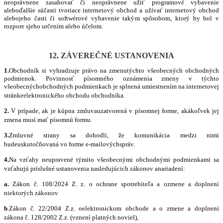
neoprávnene zasahovať či neoprávnene užiť programové vybavenie
aleboďalšie súčasti tvoriace internetový obchod a užívať internetový obchod
alebojeho časti či softwérové vybavenie takým spôsobom, ktorý by bol v
rozpore sjeho určením alebo účelom.
12. ZÁVEREČNÉ USTANOVENIA
1.
Obchodník si vyhradzuje právo na zmenutýchto všeobecných obchodných
podmienok. Povinnosť písomn
é
ho oznámenia zmeny v týchto
všeobecnýchobchodných podmienkach je splnená umiestnením na internetovej
stránkeelektronick
é
ho obchodu obchodníka.
2.
V prípade, ak je kúpna zmluvauzatvorená v písomnej forme, akákoľvek jej
zmena musí mať písomnú formu.
3.
Zmluvn
é
strany sa dohodli, že komunikácia medzi nimi
budeuskutočňovaná
vo forme e
‐
mailovýchspráv.
4.
Na vzťahy neupraven
é
tý
mito v
šeobecnými obchodnými podmienkami sa
vzťahujú prí
slu
šn
é
ustanovenia nasledujúcich zákonov anariadení:
a.
Zákon
č. 108/2024 Z. z. o ochrane spotrebiteľa a ozmene a doplnení
niektorých zákonov
b
.Zákon č. 22/2004 Z.z. oelektronickom obchode a o zmene a doplnení
zákona č. 128/2002 Z.z. (vznení platných noviel),