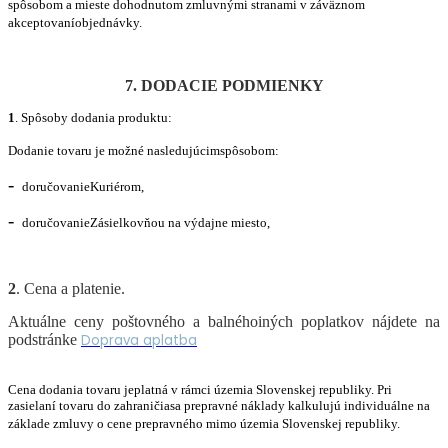
spôsobom a mieste dohodnutom zmluvnými stranami v záväznom
akceptovaníobjednávky.
7. DODACIE PODMIENKY
1
. Spôsoby dodania produktu:
Dodanie tovaru je možn
é
nasledujúcimspôsobom:
-
doručovanieKuriérom,
-
doručovanieZásielkovňou na výdajne miesto,
2
. Cena a platenie.
Aktuálne ceny poštovného a balnéhoiných poplatkov nájdete na
podstránke
Doprava aplatba
Cena dodania tovaru jeplatná v rámci územia Slovenskej republiky. Pri
zasielaní tovaru do zahraničiasa prepravn
é
náklady kalkulujú
individu
álne na
základe zmluvy o cene prepravn
é
ho mimo územia Slovenskej republiky.