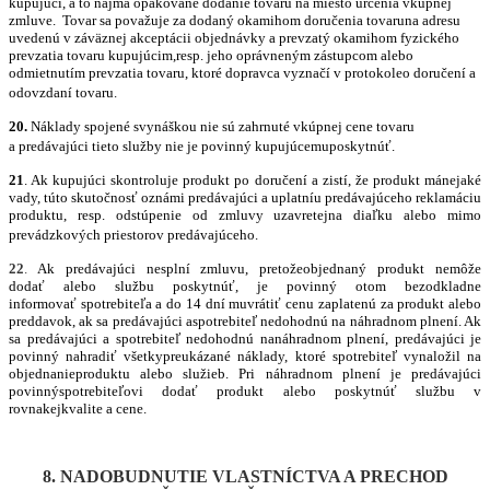
kupujúci, a to najmä opakovan
é
dodanie tovaru na miesto určenia vkúpnej
zmluve. Tovar sa považuje za dodaný okamihom doručenia tovaruna adresu
uvedenú v záväznej akceptácii objednávky a prevzatý okamihom fyzick
é
ho
prevzatia tovaru kupujúcim,resp. jeho oprávneným zástupcom alebo
odmietnutím prevzatia tovaru, ktor
é
dopravca vyznačí v protokoleo doručení a
odovzdaní tovaru.
20.
Náklady spojen
é
svynáškou nie sú zahrnut
é
vkúpnej cene tovaru
a predávajúci tieto služby nie je povinný kupujúcemuposkytnúť.
21
. Ak kupujúci skontroluje produkt
po doru
čení a zistí, že produkt mánejaké
vady, túto skutočnosť oznámi predávajúci a uplatníu predávajúceho reklamáciu
produktu, resp. odstúpenie od zmluvy uzavretejna diaľku alebo mimo
prevádzkových priestorov predávajúceho.
22
.
Ak predávajúci nesplní zmluvu, pretožeobjednaný produkt nemôže
dodať alebo službu poskytnúť, je povinný otom bezodkladne
informovať spotrebiteľa a do 14 dní muvrátiť cenu zaplatenú za produkt alebo
preddavok, ak sa predávajúci aspotrebiteľ nedohodnú na náhradnom plnení. Ak
sa predávajúci a spotrebiteľ nedohodnú nanáhradnom plnení, predávajúci je
povinný nahradiť všetkypreukázané náklady, ktoré spotrebiteľ vynaložil na
objednanieproduktu alebo služieb. Pri náhradnom plnení je predávajúci
povinnýspotrebiteľovi dodať produkt alebo poskytnúť službu v
rovnakejkvalite a cene.
8. NADOBUDNUTIE VLASTNÍCTVA A PRECHOD