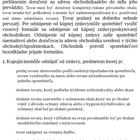
prehlásením doručený na adresu obchodníkaalebo do sídla jeho
prevádzky.
Tovar musí byť doručený kompletný,vrátane pôvodného obalu,
tovar nesmie byť poškodený a nesmie byť nadmernepoužívaný (t.z. používaný
Tovar poslaný na dobierku nebude
nad rámec odskúšania tovaru).
prevzatý. Pre odstúpenie od kúpnej zmluvymôže spotrebiteľ využiť
vzorový formulár na odstúpenie od kúpnej zmluvyposkytovaný
obchodníkom. Odstúpenie od kúpnej zmluvy zašle spotrebiteľ
naemailovú alebo doručovaciu adresu obchodníka uvedenú v týchto
obchodnýchpodmienkach. Obchodník potvrdí spotrebiteľovi
bezodkladne prijatie formulára.
Kupujúcinemôže odstúpiť od zmluvy, predmetom ktorej je:
2.
·
predaj tovaru zhotoveného podľa osobitnýchpožiadaviek spotrebiteľa,
tovaru vyrobeného na mieru alebo tovaru určenéhoosobitne pre
jedného spotrebiteľa,
·
dodanie tovaru, ktorý podlieha rýchlemu zníženiukvality alebo skaze
·
dodanie tovaru uzavretého v ochrannom obale,ktorý nie je vhodné
vrátiť z dôvodu ochrany zdravia alebo z hygienickýchdôvodov, ak
ochranný obal bol po dodaní porušený,
·
dodanie tovaru, ktorý vzhľadom na svoju povahumôže byť po dodaní
neoddeliteľne zmiešaný s iným tovarom
·
tovar zakúpený na verejnej dražbe,