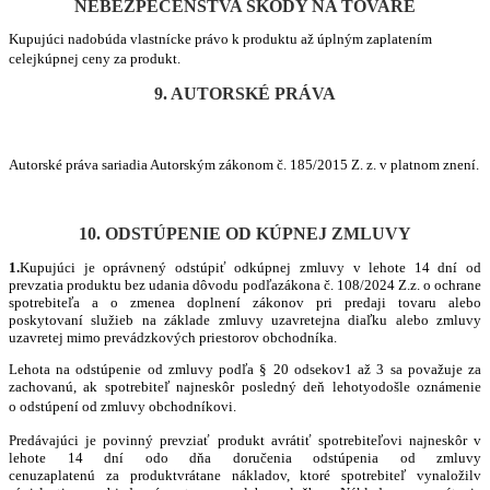
NEBEZPEČENSTVA ŠKODY NA TOVARE
Kupujúci nadobúda vlastnícke právo k produktu až úplným zaplatením
celejkúpnej ceny za produkt.
9. AUTORSKÉ PRÁVA
Autorsk
é
práva sariadia Autorským zákonom č. 185/2015 Z. z. v platnom znení.
10. ODSTÚPENIE OD KÚPNEJ ZMLUVY
1.
Kupujúci je oprávnený odstúpiť odkúpnej zmluvy v lehote 14 dní od
prevzatia produktu bez udania dôvodu podľazákona č. 108/2024 Z.z. o ochrane
spotrebiteľa a o zmenea doplnení zákonov pri predaji tovaru alebo
poskytovaní
slu
žieb na základe zmluvy uzavretejna diaľku alebo zmluvy
uzavretej mimo prevádzkových priestorov obchodníka.
Lehota na odstúpenie od zmluvy podľa § 20 odsekov1 až 3 sa považuje za
zachovanú, ak spotrebiteľ najneskôr posledný deň lehotyodošle oznámenie
o odstúpení od zmluvy obchodníkovi.
Predávajúci je povinný prevziať produkt avrátiť spotrebiteľovi najneskôr v
lehote 14 dní
odo d
ňa doručenia odstúpenia od zmluvy
cenuzaplatenú
za
produktvrátane nákladov, ktor
é
spotrebiteľ vynaložilv