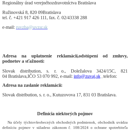
Regionálny úrad verejnéhozdravotníctva Bratislava
Ružinovská 8, 820 09Bratislava
tel.
č. +421 917 426 111, fax. č. 02/43338 288
e-mail:
ruvzba@uvzsr.sk
Adresa na uplatnenie reklamácií,odstúpení od zmluvy,
podnetov a sťažností:
Slovak distribution, s. r. o.
, Doležalova 3424/15C, 821
04 Bratislava,IČO 53 070 992, e-mail:
info@zuvaj.sk
telefon:
,
Adresa na zaslanie reklamácií:
Slovak distribution, s. r. o.
, Kutuzovova 17, 831 03 Bratislava.
Definícia niektorých pojmov
Na účely týchtovšeobecných obchodných podmienok, obchodník uvádza
definíciu pojmov v súladeso zákonom č. 108/2024 o ochrane spotrebiteľa