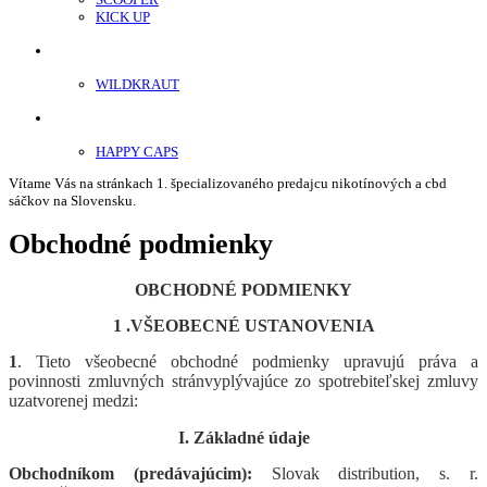
KICK UP
ENERGY SNIFF
WILDKRAUT
Etnobotanika
HAPPY CAPS
Vítame Vás na stránkach 1. špecializovaného predajcu nikotínových a cbd
sáčkov na Slovensku.
Obchodné podmienky
OBCHODN
É
PODMIENKY
1 .V
ŠEOBECN
É
USTANOVENIA
1
. Tieto všeobecn
é
obchodn
é
podmienky upravujú práva a
povinnosti zmluvných stránvyplývajúce zo spotrebiteľskej zmluvy
uzatvorenej medzi:
I. Základné údaje
Obchodníkom (predávajúcim):
Slovak distribution, s. r.