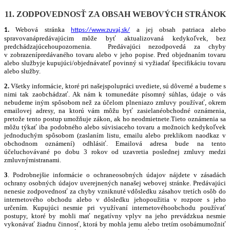
11. ZODPOVEDNOSŤ ZA OBSAH WEBOVÝCH STRÁNOK
Webová stránka
a jej obsah patriaca alebo
1.
https://www.zuvaj.sk/
spravovanápredávajúcim môže byť aktualizovaná kedykoľvek, bez
predchádzajúcehoupozornenia. Predávajúci nezodpovedá za chyby
v zobrazenípredávaného tovaru alebo v jeho popise. Pred objednaním tovaru
alebo službyje kupujúci/objednávateľ povinný si vyžiadať špecifikáciu tovaru
alebo služby.
2.
Všetky informácie, ktoré pri našejspolupráci uvediete, sú dôverné a budeme s
nimi tak zaobchádzať. Ak nám k tomunedáte písomný súhlas, údaje o vás
nebudeme iným spôsobom než za účelom plneniazo zmluvy používať, okrem
emailovej adresy, na ktorú vám môžu byť zasielanéobchodné oznámenia,
pretože tento postup umožňuje zákon, ak ho neodmietnete.Tieto oznámenia sa
môžu týkať iba podobného alebo súvisiaceho tovaru a možnoich kedykoľvek
jednoduchým spôsobom (zaslaním listu, emailu alebo preklikom naodkaz v
obchodnom oznámení) odhlásiť. Emailová adresa bude na tento
účeluchovávané po dobu 3 rokov od uzavretia poslednej zmluvy medzi
zmluvnýmistranami.
3
. Podrobnejšie informácie o ochraneosobných údajov nájdete v zásadách
ochrany osobných údajov uverejnených nanašej webovej stránke. Predávajúci
nenesie zodpovednosť za chyby vzniknuté vdôsledku zásahov tretích osôb do
internetového obchodu alebo v dôsledku jehopoužitia v rozpore s jeho
určením. Kupujúci nesmie pri využívaní internetovéhoobchodu používať
postupy, ktoré by mohli mať negatívny vplyv na jeho prevádzkua nesmie
vykonávať žiadnu činnosť, ktorá by mohla jemu alebo tretím osobámumožniť