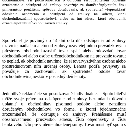
obchodníkovi. Pri pochybnostiach o doručení saspotrebiteľom odoslané
oznámenie o odstúpení od zmluvy považuje za doručenéuplynutím času
primeraného použitému spôsobu doručovania, ak spotrebiteľ viepreukázať
odoslanie oznámenia o odstúpení od zmluvy na adresu, ktorú
obchodníkoznámil spotrebiteľovi, alebo na inú adresu, ktorú obchodník
oznámilspotrebiteľovi po uzavretí zmluvy.
Spotrebiteľ je povinný do 14 dní odo dňa odstúpenia od zmluvy
uzavretej nadiaľku alebo od zmluvy uzavretej mimo prevádzkových
priestorov obchodníkazaslať tovar späť alebo odovzdať tovar
obchodníkovi alebo osobe určenejobchodníkom na prevzatie tovaru;
to neplatí, ak obchodník navrhne, že si tovarvyzdvihne osobne alebo
prostredníctvom ním určenej osoby. Lehota podľa prvejvety sa
považuje za zachovanú, ak spotrebiteľ odošle tovar
obchodníkovinajneskôr v posledný deň lehoty.
Jednotlivé reklamácie sú posudzované individuálne. Spotrebiteľsi
môže svoje právo na odstúpenie od zmluvy bez udania dôvodu
uplatniť u obchodníkav písomnej podobe alebo e-mailom
doručeným obchodníkovi vo forme, z ktorej jejednoznačne
zrozumiteľné, že odstupuje od zmluvy. Prehlásenie musí
obsahovaťmeno, priezvisko, adresu, číslo objednávky a čísla
bankového účtu pre vrátenieuhradenej sumy. Tovar musí byť spolu s