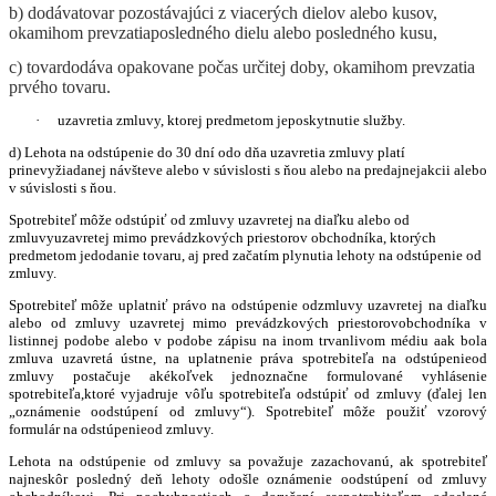
b) dodávatovar pozostávajúci z viacerých dielov alebo kusov,
okamihom prevzatiaposledného dielu alebo posledného kusu,
c) tovardodáva opakovane počas určitej doby, okamihom prevzatia
prvého tovaru.
·
uzavretia zmluvy, ktorej predmetom jeposkytnutie služby.
d) Lehota na odstúpenie do 30 dní odo dňa uzavretia zmluvy platí
prinevyžiadanej návšteve alebo v súvislosti s ňou alebo na predajnejakcii alebo
v súvislosti s ňou.
Spotrebiteľ môže odstúpiť od zmluvy uzavretej na diaľku alebo od
zmluvyuzavretej mimo prevádzkových priestorov obchodníka, ktorých
predmetom jedodanie tovaru, aj pred začatím plynutia lehoty na odstúpenie od
zmluvy.
Spotrebiteľ môže uplatniť právo na odstúpenie odzmluvy uzavretej na diaľku
alebo od zmluvy uzavretej mimo prevádzkových priestorovobchodníka v
listinnej podobe alebo v podobe zápisu na inom trvanlivom médiu aak bola
zmluva uzavretá ústne, na uplatnenie práva spotrebiteľa na odstúpenieod
zmluvy postačuje akékoľvek jednoznačne formulované vyhlásenie
spotrebiteľa,ktoré vyjadruje vôľu spotrebiteľa odstúpiť od zmluvy (ďalej len
„oznámenie oodstúpení od zmluvy“). Spotrebiteľ môže použiť vzorový
formulár na odstúpenieod zmluvy.
Lehota na odstúpenie od zmluvy sa považuje zazachovanú, ak spotrebiteľ
najneskôr posledný deň lehoty odošle oznámenie oodstúpení od zmluvy