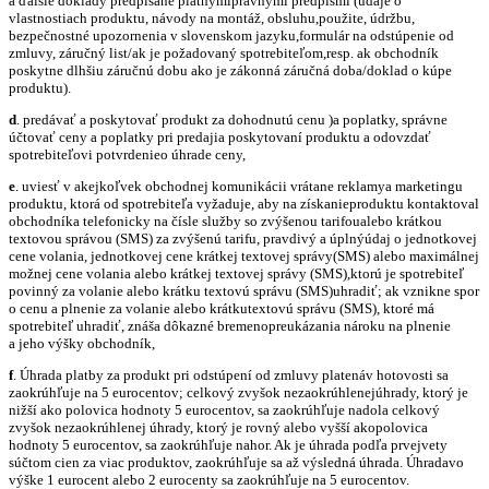
a ďalšie doklady predpísané platnýmiprávnymi predpismi (údaje o
vlastnostiach produktu, návody na montáž, obsluhu,použite, údržbu,
bezpečnostné upozornenia v slovenskom jazyku,formulár na odstúpenie od
zmluvy, záručný list/ak je požadovaný spotrebiteľom,resp. ak obchodník
poskytne dlhšiu záručnú dobu ako je zákonná záručná doba/doklad o kúpe
produktu).
d
. predávať a poskytovať produkt za dohodnutú cenu )a poplatky, správne
účtovať ceny a poplatky pri predajia poskytovaní produktu a odovzdať
spotrebiteľovi potvrdenieo úhrade ceny,
e
. uviesť v akejkoľvek obchodnej komunikácii vrátane reklamya marketingu
produktu, ktorá od spotrebiteľa vyžaduje, aby na získanieproduktu kontaktoval
obchodníka telefonicky na čísle služby so zvýšenou tarifoualebo krátkou
textovou správou (SMS) za zvýšenú tarifu, pravdivý a úplnýúdaj o jednotkovej
cene volania, jednotkovej cene krátkej textovej správy(SMS) alebo maximálnej
možnej cene volania alebo krátkej textovej správy (SMS),ktorú je spotrebiteľ
povinný za volanie alebo krátku textovú správu (SMS)uhradiť; ak vznikne spor
o cenu a plnenie za volanie alebo krátkutextovú správu (SMS), ktoré má
spotrebiteľ uhradiť, znáša dôkazné bremenopreukázania nároku na plnenie
a jeho výšky obchodník,
f
. Úhrada platby za produkt pri odstúpení od zmluvy platenáv hotovosti sa
zaokrúhľuje na 5 eurocentov; celkový zvyšok nezaokrúhlenejúhrady, ktorý je
nižší ako polovica hodnoty 5 eurocentov, sa zaokrúhľuje nadola celkový
zvyšok nezaokrúhlenej úhrady, ktorý je rovný alebo vyšší akopolovica
hodnoty 5 eurocentov, sa zaokrúhľuje nahor. Ak je úhrada podľa prvejvety
súčtom cien za viac produktov, zaokrúhľuje sa až výsledná úhrada. Úhradavo
výške 1 eurocent alebo 2 eurocenty sa zaokrúhľuje na 5 eurocentov.