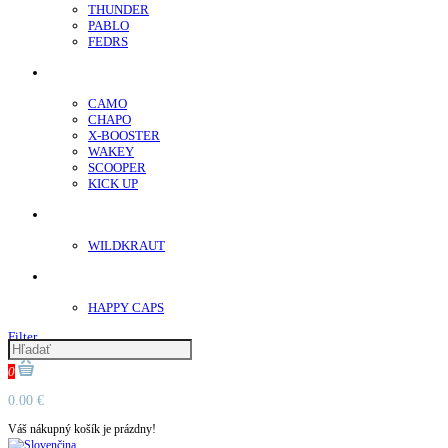
THUNDER
PABLO
FEDRS
Energy Sáčky
CAMO
CHAPO
X-BOOSTER
WAKEY
SCOOPER
KICK UP
ENERGY SNIFF
WILDKRAUT
Etnobotanika
HAPPY CAPS
Filter
0
0.00 €
Váš nákupný košík je prázdny!