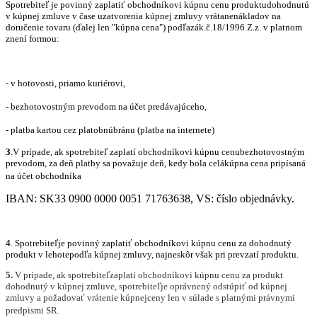
Spotrebiteľ je povinný zaplatiť obchodníkovi kúpnu cenu produktudohodnutú
v kúpnej zmluve v čase uzatvorenia kúpnej zmluvy vrátanenákladov na
doručenie tovaru (ďalej len "kúpna cena") podľazák.č.18/1996 Z.z. v platnom
znení
formou:
- v hotovosti, priamo kuri
é
rovi,
- bezhotovostným prevodom na účet predávajúceho,
- platba kartou cez platobnúbránu (platba na internete)
3
.V prípade, ak spotrebiteľ zaplatí obchodníkovi kúpnu cenubezhotovostným
prevodom, za deň platby sa považuje deň, kedy bola celákúpna cena pripísaná
na účet obchodníka
IBAN: SK33 0900 0000 0051 71763638, VS: číslo objednávky.
4
.
Spotrebiteľje povinný zaplatiť obchodníkovi kúpnu cenu za dohodnutý
produkt v lehotepodľa kúpnej zmluvy, najneskôr však pri prevzatí produktu.
5.
V prípade, ak spotrebiteľzaplatí obchodníkovi kúpnu cenu za produkt
dohodnutý v kúpnej zmluve, spotrebiteľje oprávnený odstúpiť od kúpnej
zmluvy a požadovať vrátenie kúpnejceny len v súlade s platnými právnymi
predpismi SR.