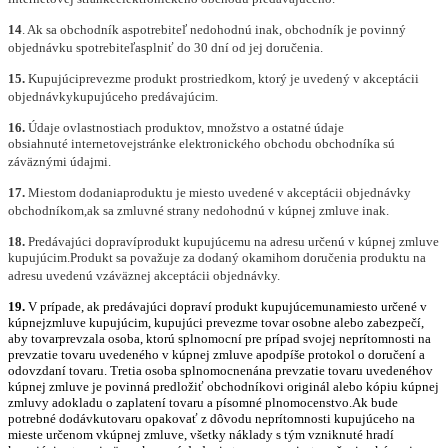
14
. Ak sa obchodník aspotrebiteľ nedohodnú inak, obchodník je povinný
objednávku spotrebiteľasplniť do 30 dní od jej doručenia.
15.
Kupujúciprevezme produkt prostriedkom, ktorý je uvedený v akceptácii
objednávkykupujúceho predávajúcim.
16.
Údaje ovlastnostiach produktov, množstvo a ostatné údaje
obsiahnut
é
internetovejstránke elektronick
é
ho obchodu obchodníka sú
záväznými údajmi.
17.
Miestom dodaniaproduktu je miesto uveden
é
v akceptácii objednávky
obchodníkom,ak sa zmluvn
é
strany nedohodnú v kúpnej zmluve inak.
18.
Predávajúci dopravíprodukt kupujúcemu na adresu určenú v kúpnej zmluve
kupujú
cim
.Produkt sa považuje za dodaný okamihom doručenia produktu na
adresu uvedenú vzáväznej akceptácii objednávky.
19.
V prípade, ak predávajúci dopraví produkt kupujúcemunamiesto určen
é
v
kúpnejzmluve kupujúcim, kupujúci prevezme tovar osobne alebo zabezpečí,
aby tovarprevzala osoba, ktorú splnomocní
pre pr
ípad svojej neprítomnosti na
prevzatie tovaru uveden
é
ho v kúpnej zmluve apodpíše protokol o doručení a
odovzdaní tovaru. Tretia osoba splnomocnenána prevzatie tovaru uveden
é
hov
kúpnej zmluve je povinná predložiť obchodníkovi originál alebo k
ó
piu kúpnej
zmluvy adokladu o zaplatení tovaru a písomn
é
plnomocenstvo.Ak bude
potrebn
é
dodávkutovaru opakovať z dôvodu neprítomnosti kupujúceho na
mieste určenom vkúpnej zmluve, všetky náklady s tým vzniknut
é
hradí