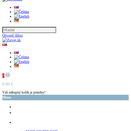
Otvoriť filter
0
0.00 €
Váš nákupný košík je prázdny!
Menu
glo™
neo™
Vuse