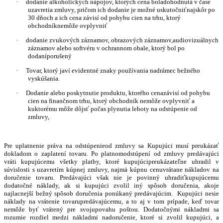
·
dodanie alkoholických nápojov, ktorých cena boladohodnutá v čase
uzavretia zmluvy, pričom ich dodanie je možné uskutočniťnajskôr po
30 dňoch a ich cena závisí od pohybu cien na trhu, ktorý
obchodníknemôže ovplyvniť
·
dodanie zvukových záznamov, obrazových záznamov,audiovizuálnych
záznamov alebo softvéru v ochrannom obale, ktorý bol po
dodaníporušený
·
Tovar, ktorý javí evidentné znaky používania nadrámec bežného
vyskúšania.
·
Dodanie alebo poskytnutie produktu, ktorého cenazávisí od pohybu
cien na finančnom trhu, ktorý obchodník nemôže ovplyvniť a
kuktorému môže dôjsť počas plynutia lehoty na odstúpenie od
zmluvy,
Pre uplatnenie práva na odstúpenieod zmluvy sa Kupujúci musí preukázať
dokladom o zaplatení tovaru. Po platnomodstúpení od zmluvy predávajúci
vráti kupujúcemu všetky platby, ktoré kupujúcipreukázateľne uhradil v
súvislosti s uzavretím kúpnej zmluvy, najmä kúpnu cenuvrátane nákladov na
doručenie tovaru. Predávajúci však nie je povinný uhradiťkupujúcemu
dodatočné náklady, ak si kupujúci zvolil iný spôsob doručenia, akoje
najlacnejší bežný spôsob doručenia ponúkaný predávajúcim. Kupujúci nesie
náklady na vrátenie tovarupredávajúcemu, a to aj v tom prípade, keď tovar
nemôže byť vrátený pre svojupovahu poštou. Dodatočnými nákladmi sa
rozumie rozdiel medzi nákladmi nadoručenie, ktoré si zvolil kupujúci, a