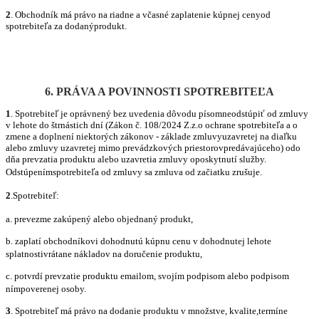
2
. Obchodník má právo na riadne a včasné zaplatenie kúpnej cenyod
spotrebiteľa za dodanýprodukt.
6. PRÁVA A POVINNOSTI SPOTREBITEĽA
1
. Spotrebiteľ je oprávnený bez uvedenia dôvodu písomneodstúpiť od zmluvy
v lehote do štrnástich dní (Zákon č. 108/2024 Z.z.o ochrane spotrebiteľa a o
zmene a doplnení niektorých zákonov - základe zmluvyuzavretej na diaľku
alebo zmluvy uzavretej mimo prevádzkových priestorovpredávajúceho) odo
dňa prevzatia produktu alebo uzavretia zmluvy oposkytnutí
slu
žby.
Odstúpenímspotrebiteľa od zmluvy sa zmluva od začiatku zrušuje.
2
.Spotrebiteľ:
a. prevezme zakúpený alebo objednaný produkt,
b. zaplatí obchodníkovi dohodnutú kúpnu cenu v dohodnutej lehote
splatnostivrátane nákladov na doručenie produktu,
c. potvrdí prevzatie produktu emailom, svojím podpisom alebo podpisom
nímpoverenej osoby.
3
. Spotrebiteľ má právo na dodanie produktu v množstve, kvalite,termíne