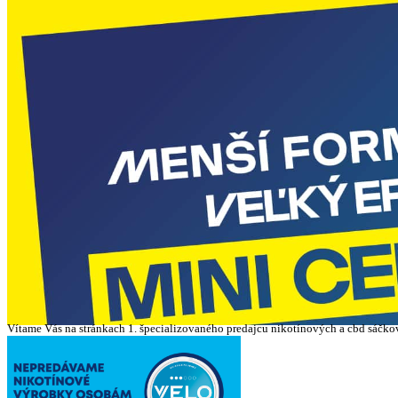
Vítame Vás na stránkach 1. špecializovaného predajcu nikotínových a cbd sáčko