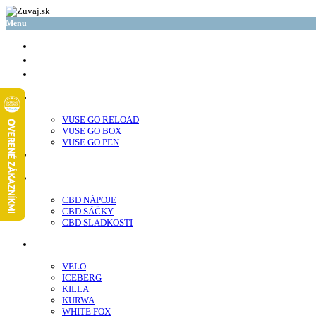
Menu
glo™
neo™
Vuse
VUSE GO RELOAD
VUSE GO BOX
VUSE GO PEN
veo™
CBD
CBD NÁPOJE
CBD SÁČKY
CBD SLADKOSTI
Nikotínové sáčky
VELO
ICEBERG
KILLA
KURWA
WHITE FOX