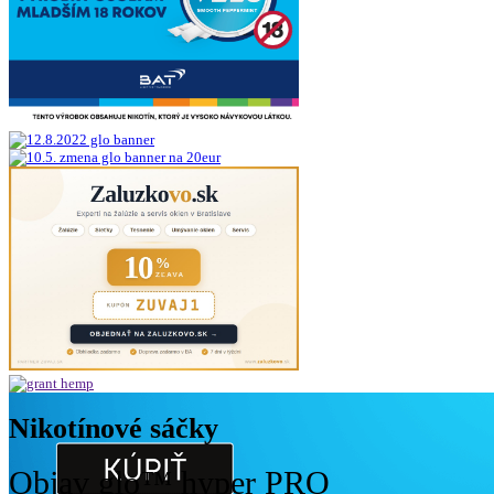
Nikotínové sáčky
Objav glo™ hyper PRO