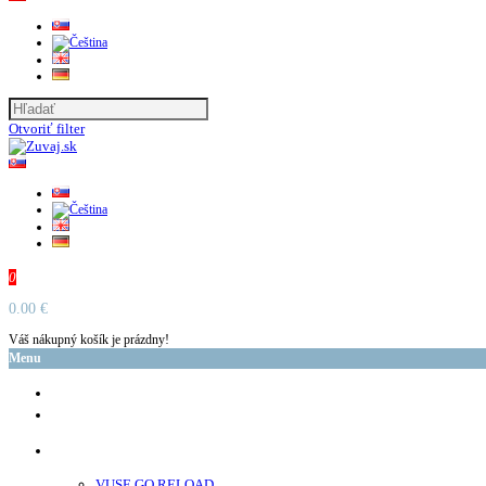
Otvoriť filter
0
0.00 €
Váš nákupný košík je prázdny!
Menu
glo™
neo™
Vuse
VUSE GO RELOAD