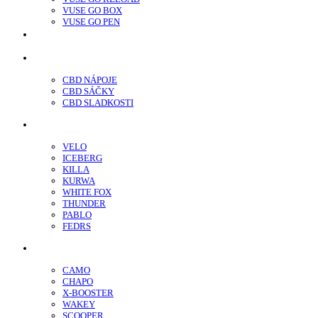
VUSE GO BOX
VUSE GO PEN
veo™
CBD
CBD NÁPOJE
CBD SÁČKY
CBD SLADKOSTI
Nikotínové sáčky
VELO
ICEBERG
KILLA
KURWA
WHITE FOX
THUNDER
PABLO
FEDRS
Energy Sáčky
CAMO
CHAPO
X-BOOSTER
WAKEY
SCOOPER