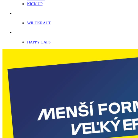
KICK UP
ENERGY SNIFF
WILDKRAUT
Etnobotanika
HAPPY CAPS