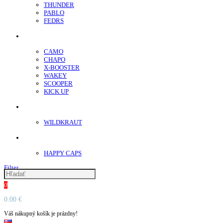
THUNDER
PABLO
FEDRS
Energy Sáčky
CAMO
CHAPO
X-BOOSTER
WAKEY
SCOOPER
KICK UP
ENERGY SNIFF
WILDKRAUT
Etnobotanika
HAPPY CAPS
Filter
0
0.00 €
Váš nákupný košík je prázdny!