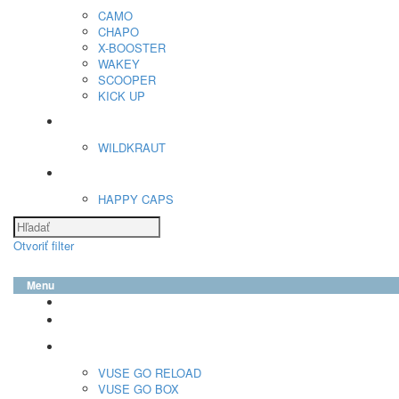
CAMO
CHAPO
X-BOOSTER
WAKEY
SCOOPER
KICK UP
ENERGY SNIFF
WILDKRAUT
Etnobotanika
HAPPY CAPS
Otvoriť filter
Menu
glo™
neo™
Vuse
VUSE GO RELOAD
VUSE GO BOX