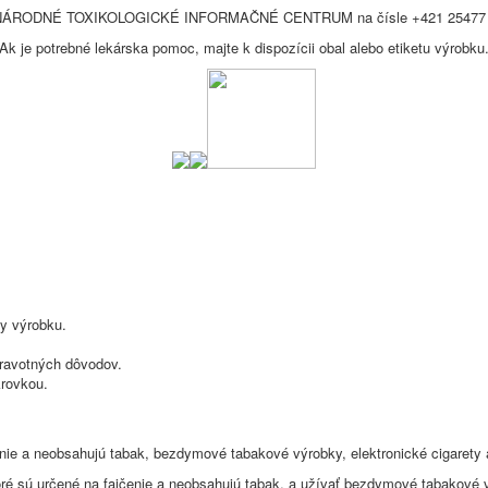
te NÁRODNÉ TOXIKOLOGICKÉ INFORMAČNÉ CENTRUM na čísle +421 25477 416
Ak je potrebné lekárska pomoc, majte k dispozícii obal alebo etiketu výrobku
ky výrobku.
dravotných dôvodov.
krovkou.
enie a neobsahujú tabak, bezdymové tabakové výrobky, elektronické cigaret
ré sú určené na fajčenie a neobsahujú tabak, a užívať bezdymové tabakové v