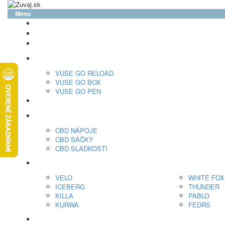
Menu
glo™
neo™
Vuse
VUSE GO RELOAD
VUSE GO BOX
VUSE GO PEN
veo™
CBD
CBD NÁPOJE
CBD SÁČKY
CBD SLADKOSTI
Nikotínové sáčky
VELO
WHITE FOX
ICEBERG
THUNDER
KILLA
PABLO
KURWA
FEDRS
Energy Sáčky