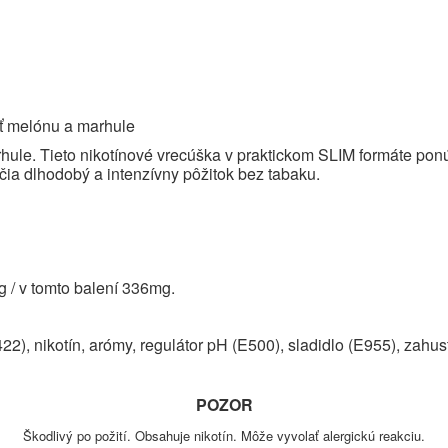
ť melónu a marhule
ule. Tieto nikotínové vrecúška v praktickom SLIM formáte ponú
čia dlhodobý a intenzívny pôžitok bez tabaku.
g / v tomto balení 336mg.
422), nikotín, arómy, regulátor pH (E500), sladidlo (E955), zahu
POZOR
Škodlivý po požití. Obsahuje nikotín. Môže vyvolať alergickú reakciu.