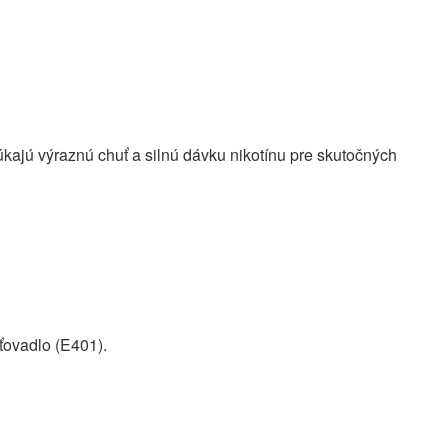
kajú výraznú chuť a silnú dávku nikotínu pre skutočných
sťovadlo (E401).