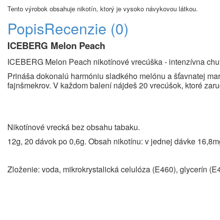
Tento výrobok obsahuje nikotín, ktorý je vysoko návykovou látkou.
Popis
Recenzie (0)
ICEBERG Melon Peach
ICEBERG Melon Peach nikotínové vrecúška - intenzívna chu
Prináša dokonalú harmóniu sladkého melónu a šťavnatej marh
fajnšmekrov. V každom balení nájdeš 20 vrecúšok, ktoré zaru
Nikotínové vrecká bez obsahu tabaku.
12g, 20 dávok po 0,6g. Obsah nikotínu: v jednej dávke 16,8m
Zloženie: voda, mikrokrystalická celulóza (E460), glycerín (E