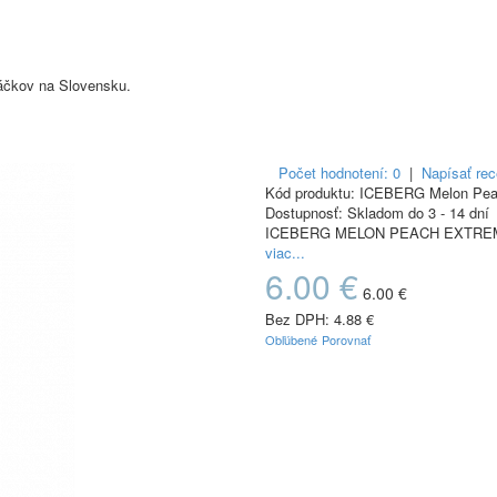
sáčkov na Slovensku.
Počet hodnotení: 0
|
Napísať rec
Kód produktu:
ICEBERG Melon Pea
Dostupnosť:
Skladom do 3 - 14 dní
ICEBERG MELON PEACH EXTREME pr
viac...
6.00 €
6.00 €
Bez DPH:
4.88 €
Obľúbené
Porovnať