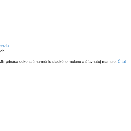
enziu
ch
ináša dokonalú harmóniu sladkého melónu a šťavnatej marhule.
Čítať