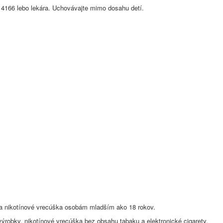
6 lebo lekára. Uchovávajte mimo dosahu detí.
.
y a nikotínové vrecúška osobám mladším ako 18 rokov.
ýrobky, nikotínové vrecúška bez obsahu tabaku a elektronické cigarety.