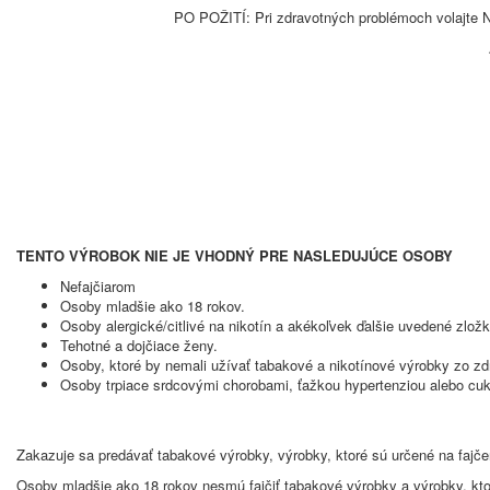
PO POŽITÍ: Pri zdravotných problémoch volaj
TENTO VÝROBOK NIE JE VHODNÝ PRE NASLEDUJÚCE OSOBY
Nefajčiarom
Osoby mladšie ako 18 rokov.
Osoby alergické/citlivé na nikotín a akékoľvek ďalšie uvedené zlož
Tehotné a dojčiace ženy.
Osoby, ktoré by nemali užívať tabakové a nikotínové výrobky zo z
Osoby trpiace srdcovými chorobami, ťažkou hypertenziou alebo cu
Zakazuje sa predávať tabakové výrobky, výrobky, ktoré sú určené na fajč
Osoby mladšie ako 18 rokov nesmú fajčiť tabakové výrobky a výrobky, kto