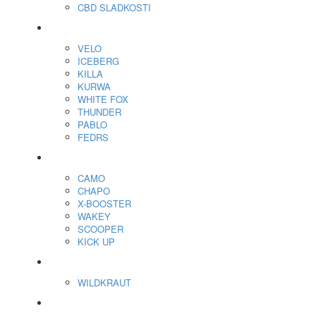
CBD SLADKOSTI
Nikotínové sáčky
VELO
ICEBERG
KILLA
KURWA
WHITE FOX
THUNDER
PABLO
FEDRS
Energy Sáčky
CAMO
CHAPO
X-BOOSTER
WAKEY
SCOOPER
KICK UP
ENERGY SNIFF
WILDKRAUT
Etnobotanika