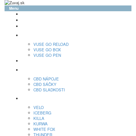
Menu
glo™
neo™
Vuse
VUSE GO RELOAD
VUSE GO BOX
VUSE GO PEN
veo™
CBD
CBD NÁPOJE
CBD SÁČKY
CBD SLADKOSTI
Nikotínové sáčky
VELO
ICEBERG
KILLA
KURWA
WHITE FOX
THUNDER