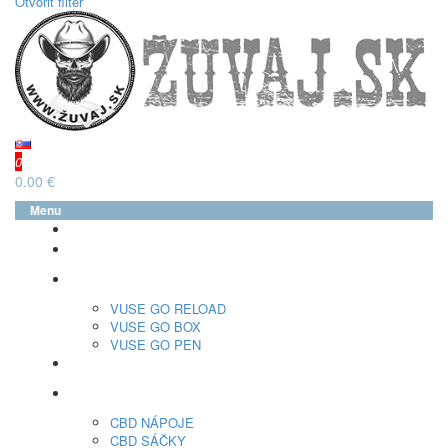
Otvoriť filter
0
0.00 €
Menu
glo™
neo™
Vuse
VUSE GO RELOAD
VUSE GO BOX
VUSE GO PEN
veo™
CBD
CBD NÁPOJE
CBD SÁČKY