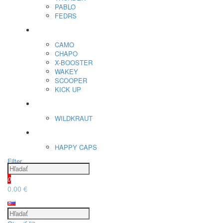
PABLO
FEDRS
Energy Sáčky
CAMO
CHAPO
X-BOOSTER
WAKEY
SCOOPER
KICK UP
ENERGY SNIFF
WILDKRAUT
Etnobotanika
HAPPY CAPS
Filter
0
0.00 €