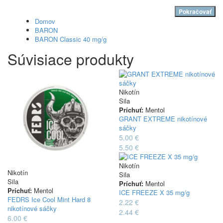
Pokračovať
Domov
BARON
BARON Classic 40 mg/g
Súvisiace produkty
Nikotín
Sila
Príchuť:
Mentol
GRANT EXTREME nikotínové
sáčky
5.00 €
5.50 €
Nikotín
Nikotín
Sila
Sila
Príchuť:
Mentol
Príchuť:
Mentol
ICE FREEZE X 35 mg/g
FEDRS Ice Cool Mint Hard 8
2.22 €
nikotínové sáčky
2.44 €
6.00 €