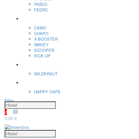
PABLO
FEDRS
Energy Sáčky
CAMO
CHAPO
X-BOOSTER
WAKEY
SCOOPER
KICK UP
ENERGY SNIFF
WILDKRAUT
Etnobotanika
HAPPY CAPS
Filter
0
0.00 €