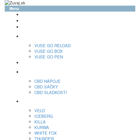
Menu
glo™
neo™
Vuse
VUSE GO RELOAD
VUSE GO BOX
VUSE GO PEN
veo™
CBD
CBD NÁPOJE
CBD SÁČKY
CBD SLADKOSTI
Nikotínové sáčky
VELO
ICEBERG
KILLA
KURWA
WHITE FOX
THUNDER