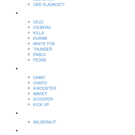
CBD SLADKOSTI
Nikotínové sáčky
VELO
ICEBERG
KILLA
KURWA
WHITE FOX
THUNDER
PABLO
FEDRS
Energy Sáčky
CAMO
CHAPO
X-BOOSTER
WAKEY
SCOOPER
KICK UP
ENERGY SNIFF
WILDKRAUT
Etnobotanika