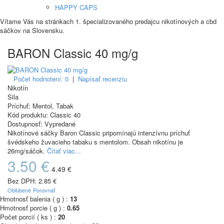
HAPPY CAPS
Vítame Vás na stránkach 1. špecializovaného predajcu nikotínových a cbd
sáčkov na Slovensku.
BARON Classic 40 mg/g
Počet hodnotení: 0
|
Napísať recenziu
Nikotín
Sila
Príchuť:
Mentol, Tabak
Kód produktu:
Classic 40
Dostupnosť:
Vypredané
Nikotínové sáčky Baron Classic pripomínajú intenzívnu príchuť
švédskeho žuvacieho tabaku s mentolom. Obsah nikotínu je
26mg/sáčok.
Čítať viac...
3.50 €
4.49 €
Bez DPH:
2.85 €
Obľúbené
Porovnať
Hmotnosť balenia ( g ) :
13
Hmotnosť porcie ( g ) :
0.65
Počet porcií ( ks ) :
20