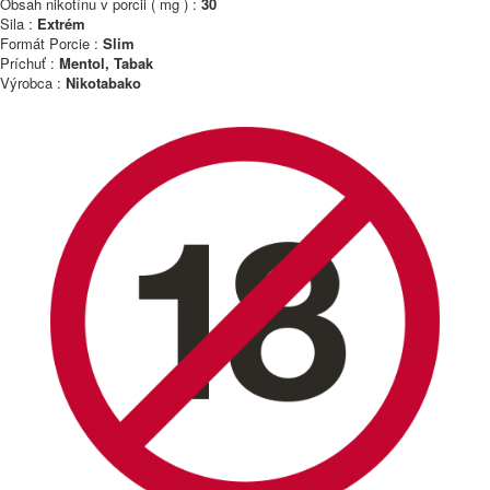
Obsah nikotínu v porcii ( mg ) :
30
Sila :
Extrém
Formát Porcie :
Slim
Príchuť :
Mentol, Tabak
Výrobca :
Nikotabako