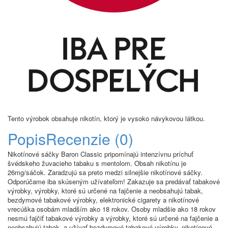
Tento výrobok obsahuje nikotín, ktorý je vysoko návykovou látkou.
Popis
Recenzie (0)
Nikotínové sáčky Baron Classic pripomínajú intenzívnu príchuť
švédskeho žuvacieho tabaku s mentolom. Obsah nikotínu je
26mg/sáčok. Zaradzujú sa preto medzi silnejšie nikotínové sáčky.
Odporúčame iba skúseným užívateľom! Zakazuje sa predávať tabakové
výrobky, výrobky, ktoré sú určené na fajčenie a neobsahujú tabak,
bezdymové tabakové výrobky, elektronické cigarety a nikotínové
vrecúška osobám mladším ako 18 rokov. Osoby mladšie ako 18 rokov
nesmú fajčiť tabakové výrobky a výrobky, ktoré sú určené na fajčenie a
neobsahujú tabak, a užívať bezdymové tabakové výrobky, nikotínové