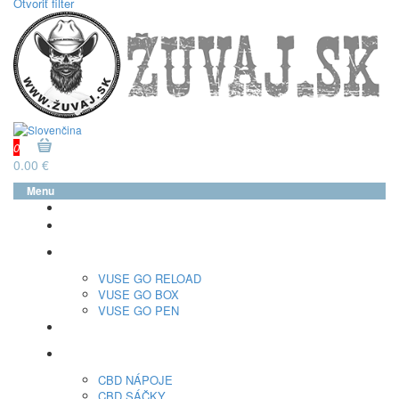
Otvoriť filter
0
0.00 €
Menu
glo™
neo™
Vuse
VUSE GO RELOAD
VUSE GO BOX
VUSE GO PEN
veo™
CBD
CBD NÁPOJE
CBD SÁČKY