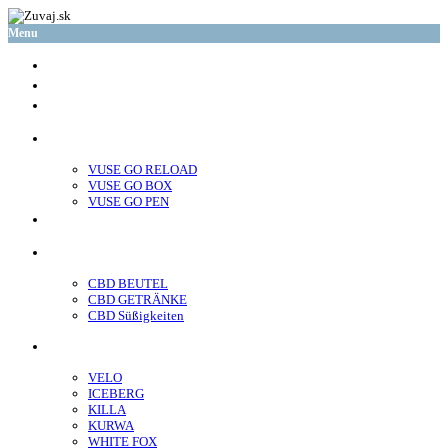
Menu
glo™
neo™
Vuse
VUSE GO RELOAD
VUSE GO BOX
VUSE GO PEN
veo™
CBD
CBD BEUTEL
CBD GETRÄNKE
CBD Süßigkeiten
Nikotin Beutel
VELO
ICEBERG
KILLA
KURWA
WHITE FOX