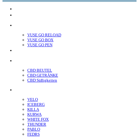
glo™
neo™
Vuse
VUSE GO RELOAD
VUSE GO BOX
VUSE GO PEN
veo™
CBD
CBD BEUTEL
CBD GETRÄNKE
CBD Süßigkeiten
Nikotin Beutel
VELO
ICEBERG
KILLA
KURWA
WHITE FOX
THUNDER
PABLO
FEDRS