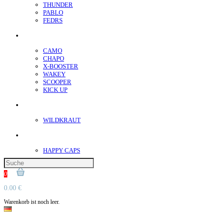
THUNDER
PABLO
FEDRS
Energiebeutel
CAMO
CHAPO
X-BOOSTER
WAKEY
SCOOPER
KICK UP
ENERGY SNIFF
WILDKRAUT
Etnobotanics
HAPPY CAPS
0
0.00 €
Warenkorb ist noch leer.