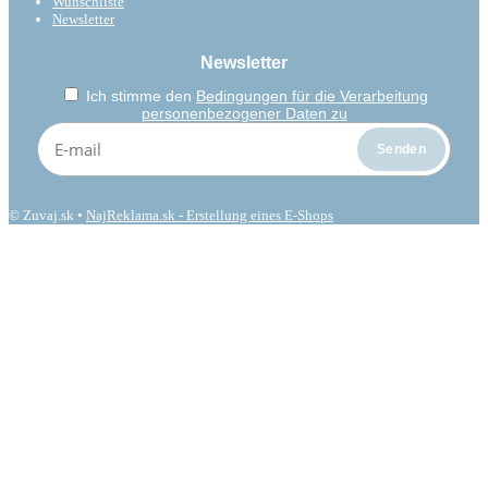
Wunschliste
Newsletter
Newsletter
Ich stimme den
Bedingungen für die Verarbeitung
personenbezogener Daten zu
© Zuvaj.sk •
NajReklama.sk - Erstellung eines E-Shops