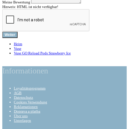
Meine Bewertung
Hinweis:
HTML ist nicht verfügbar!
Weiter
Heim
Vuse
Vuse GO Reload Pods Strawberry Ice
Informationen
Loyalitätsprogramm
AGB
Datenschutz
Cookies Verwendung
Reklamationen
Doprava a platba
Über uns
Unterlagen