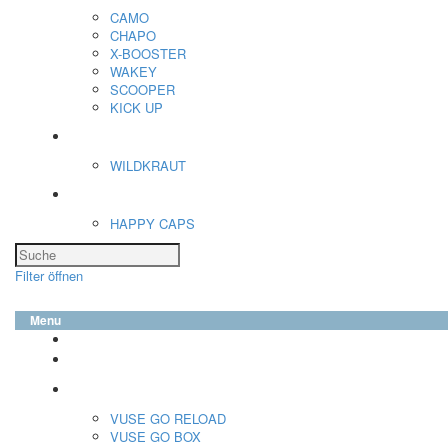
CAMO
CHAPO
X-BOOSTER
WAKEY
SCOOPER
KICK UP
ENERGY SNIFF
WILDKRAUT
Etnobotanics
HAPPY CAPS
Filter öffnen
Menu
glo™
neo™
Vuse
VUSE GO RELOAD
VUSE GO BOX