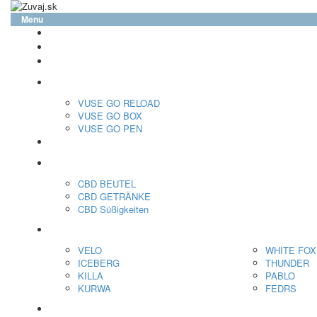
Menu
glo™
neo™
Vuse
VUSE GO RELOAD
VUSE GO BOX
VUSE GO PEN
veo™
CBD
CBD BEUTEL
CBD GETRÄNKE
CBD Süßigkeiten
Nikotin Beutel
VELO
WHITE FOX
ICEBERG
THUNDER
KILLA
PABLO
KURWA
FEDRS
Energiebeutel