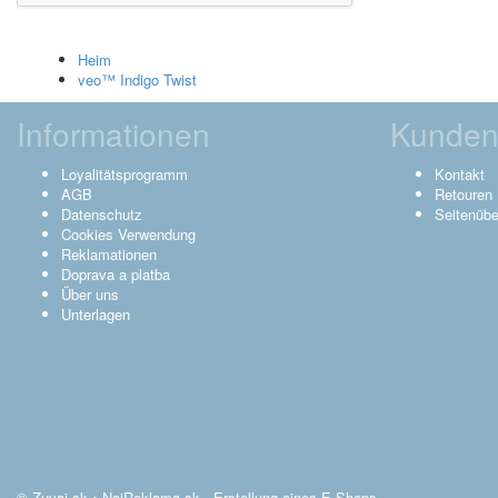
Heim
veo™ Indigo Twist
Informationen
Kunden
Loyalitätsprogramm
Kontakt
AGB
Retouren
Datenschutz
Seitenübe
Cookies Verwendung
Reklamationen
Doprava a platba
Über uns
Unterlagen
© Zuvaj.sk •
NajReklama.sk - Erstellung eines E-Shops