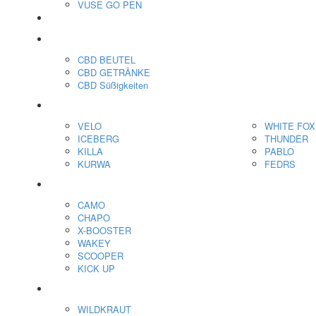
VUSE GO PEN
veo™
CBD
CBD BEUTEL
CBD GETRÄNKE
CBD Süßigkeiten
Nikotin Beutel
VELO
WHITE FOX
ICEBERG
THUNDER
KILLA
PABLO
KURWA
FEDRS
Energiebeutel
CAMO
CHAPO
X-BOOSTER
WAKEY
SCOOPER
KICK UP
ENERGY SNIFF
WILDKRAUT