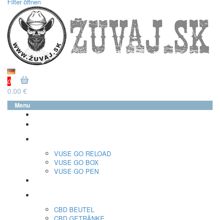
Filter öffnen
0
0.00 €
Menu
glo™
neo™
Vuse
VUSE GO RELOAD
VUSE GO BOX
VUSE GO PEN
veo™
CBD
CBD BEUTEL
CBD GETRÄNKE