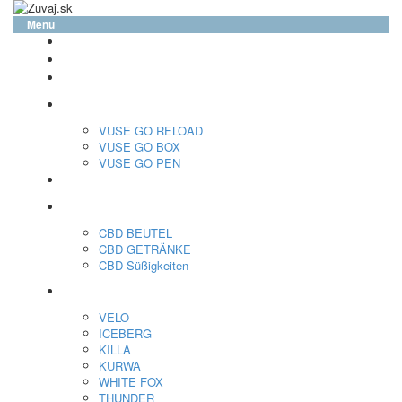
Menu
glo™
neo™
Vuse
VUSE GO RELOAD
VUSE GO BOX
VUSE GO PEN
veo™
CBD
CBD BEUTEL
CBD GETRÄNKE
CBD Süßigkeiten
Nikotin Beutel
VELO
ICEBERG
KILLA
KURWA
WHITE FOX
THUNDER