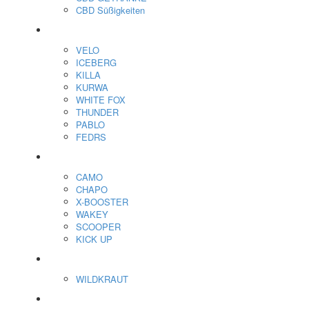
CBD Süßigkeiten
Nikotin Beutel
VELO
ICEBERG
KILLA
KURWA
WHITE FOX
THUNDER
PABLO
FEDRS
Energiebeutel
CAMO
CHAPO
X-BOOSTER
WAKEY
SCOOPER
KICK UP
ENERGY SNIFF
WILDKRAUT
Etnobotanics