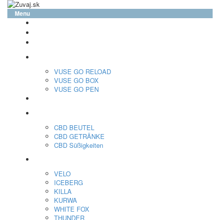
Menu
glo™
neo™
Vuse
VUSE GO RELOAD
VUSE GO BOX
VUSE GO PEN
veo™
CBD
CBD BEUTEL
CBD GETRÄNKE
CBD Süßigkeiten
Nikotin Beutel
VELO
ICEBERG
KILLA
KURWA
WHITE FOX
THUNDER