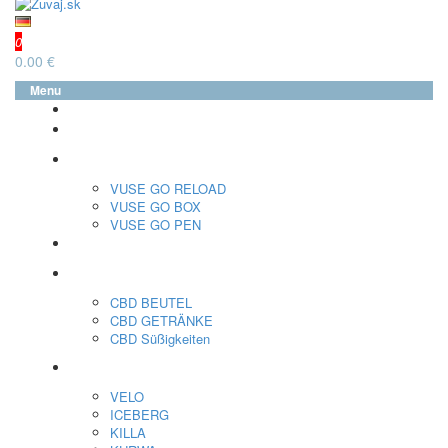
0
0.00 €
Menu
glo™
neo™
Vuse
VUSE GO RELOAD
VUSE GO BOX
VUSE GO PEN
veo™
CBD
CBD BEUTEL
CBD GETRÄNKE
CBD Süßigkeiten
Nikotin Beutel
VELO
ICEBERG
KILLA