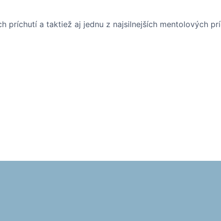
 príchutí a taktiež aj jednu z najsilnejších mentolových p