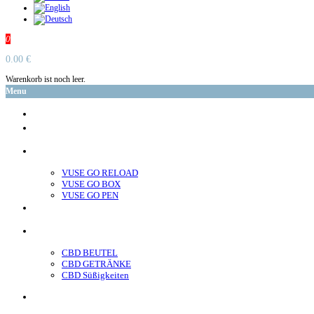
0
0.00 €
Warenkorb ist noch leer.
Menu
glo™
neo™
Vuse
VUSE GO RELOAD
VUSE GO BOX
VUSE GO PEN
veo™
CBD
CBD BEUTEL
CBD GETRÄNKE
CBD Süßigkeiten
Nikotin Beutel