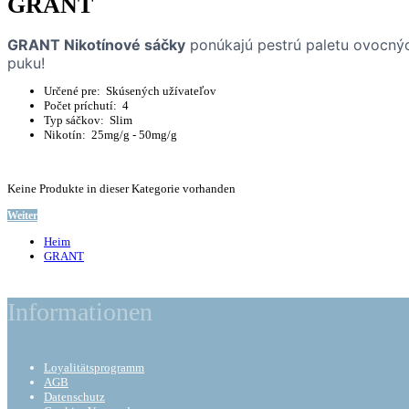
GRANT
GRANT Nikotínové sáčky
ponúkajú pestrú paletu ovocných
puku!
Určené pre: Skúsených užívateľov
Počet príchutí: 4
Typ sáčkov: Slim
Nikotín: 25mg/g - 50mg/g
Keine Produkte in dieser Kategorie vorhanden
Weiter
Heim
GRANT
Informationen
Loyalitätsprogramm
AGB
Datenschutz