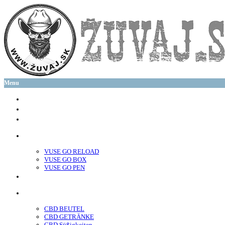
Menu
glo™
neo™
Vuse
VUSE GO RELOAD
VUSE GO BOX
VUSE GO PEN
veo™
CBD
CBD BEUTEL
CBD GETRÄNKE
CBD Süßigkeiten