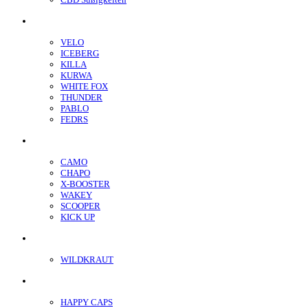
Nikotin Beutel
VELO
ICEBERG
KILLA
KURWA
WHITE FOX
THUNDER
PABLO
FEDRS
Energiebeutel
CAMO
CHAPO
X-BOOSTER
WAKEY
SCOOPER
KICK UP
ENERGY SNIFF
WILDKRAUT
Etnobotanics
HAPPY CAPS