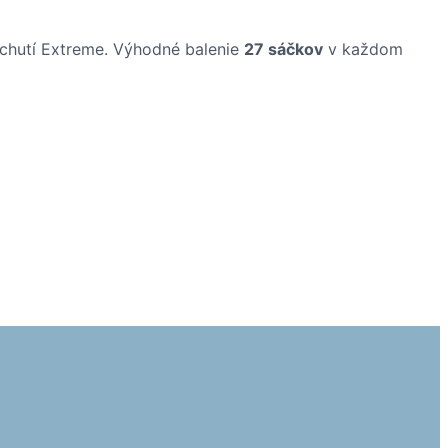
ríchutí Extreme. Výhodné balenie
27 sáčkov
v každom