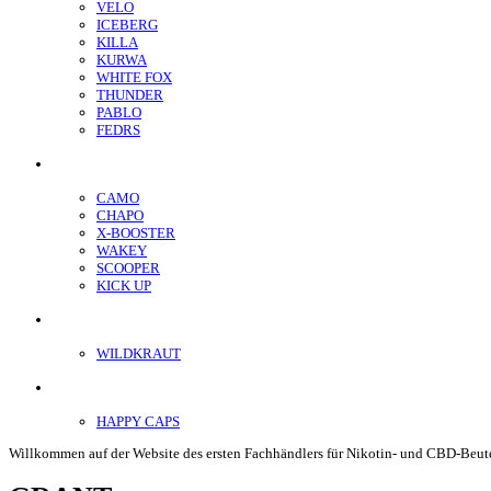
VELO
ICEBERG
KILLA
KURWA
WHITE FOX
THUNDER
PABLO
FEDRS
Energiebeutel
CAMO
CHAPO
X-BOOSTER
WAKEY
SCOOPER
KICK UP
ENERGY SNIFF
WILDKRAUT
Etnobotanics
HAPPY CAPS
Willkommen auf der Website des ersten Fachhändlers für Nikotin- und CBD-Beute