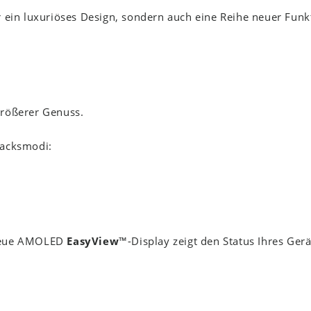
r ein luxuriöses Design, sondern auch eine Reihe neuer Funk
größerer Genuss.
macksmodi:
 neue AMOLED
EasyView
™-Display zeigt den Status Ihres Ger