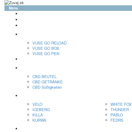
Menu
glo™
neo™
Vuse
VUSE GO RELOAD
VUSE GO BOX
VUSE GO PEN
veo™
CBD
CBD BEUTEL
CBD GETRÄNKE
CBD Süßigkeiten
Nikotin Beutel
VELO
WHITE FOX
ICEBERG
THUNDER
KILLA
PABLO
KURWA
FEDRS
Energiebeutel