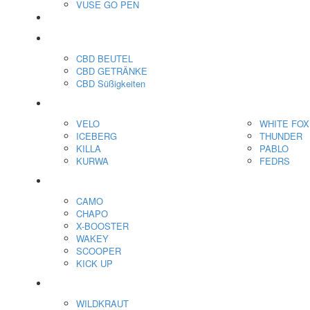
VUSE GO PEN
veo™
CBD
CBD BEUTEL
CBD GETRÄNKE
CBD Süßigkeiten
Nikotin Beutel
VELO
WHITE FOX
ICEBERG
THUNDER
KILLA
PABLO
KURWA
FEDRS
Energiebeutel
CAMO
CHAPO
X-BOOSTER
WAKEY
SCOOPER
KICK UP
ENERGY SNIFF
WILDKRAUT