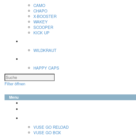
CAMO
CHAPO
X-BOOSTER
WAKEY
SCOOPER
KICK UP
ENERGY SNIFF
WILDKRAUT
Etnobotanics
HAPPY CAPS
Filter öffnen
Menu
glo™
neo™
Vuse
VUSE GO RELOAD
VUSE GO BOX