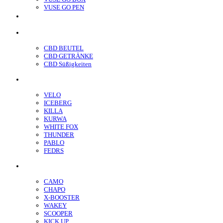
VUSE GO PEN
veo™
CBD
CBD BEUTEL
CBD GETRÄNKE
CBD Süßigkeiten
Nikotin Beutel
VELO
ICEBERG
KILLA
KURWA
WHITE FOX
THUNDER
PABLO
FEDRS
Energiebeutel
CAMO
CHAPO
X-BOOSTER
WAKEY
SCOOPER
KICK UP