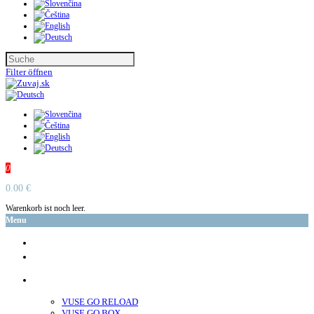
Filter öffnen
0
0.00 €
Warenkorb ist noch leer.
Menu
glo™
neo™
Vuse
VUSE GO RELOAD
VUSE GO BOX