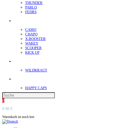
THUNDER
PABLO
FEDRS
Energiebeutel
CAMO
CHAPO
X-BOOSTER
WAKEY
SCOOPER
KICK UP
ENERGY SNIFF
WILDKRAUT
Etnobotanics
HAPPY CAPS
0
0.00 €
Warenkorb ist noch leer.