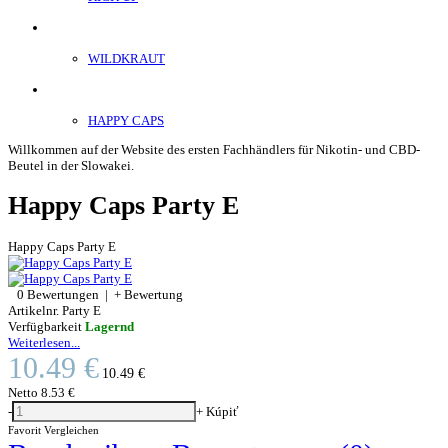
ENERGY SNIFF
WILDKRAUT
Etnobotanics
HAPPY CAPS
Willkommen auf der Website des ersten Fachhändlers für Nikotin- und CBD-
Beutel in der Slowakei.
Happy Caps Party E
Happy Caps Party E
0 Bewertungen
|
+ Bewertung
Artikelnr.
Party E
Verfügbarkeit
Lagernd
Weiterlesen...
10.49 €
10.49 €
Netto
8.53 €
-
+
Kúpiť
Favorit
Vergleichen