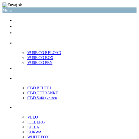
Menu
glo™
neo™
Vuse
VUSE GO RELOAD
VUSE GO BOX
VUSE GO PEN
veo™
CBD
CBD BEUTEL
CBD GETRÄNKE
CBD Süßigkeiten
Nikotin Beutel
VELO
ICEBERG
KILLA
KURWA
WHITE FOX