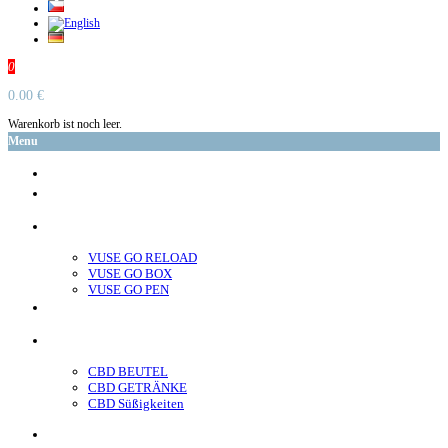
0
0.00 €
Warenkorb ist noch leer.
Menu
glo™
neo™
Vuse
VUSE GO RELOAD
VUSE GO BOX
VUSE GO PEN
veo™
CBD
CBD BEUTEL
CBD GETRÄNKE
CBD Süßigkeiten
Nikotin Beutel