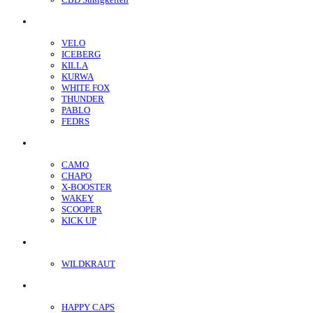
Nikotin Beutel
VELO
ICEBERG
KILLA
KURWA
WHITE FOX
THUNDER
PABLO
FEDRS
Energiebeutel
CAMO
CHAPO
X-BOOSTER
WAKEY
SCOOPER
KICK UP
ENERGY SNIFF
WILDKRAUT
Etnobotanics
HAPPY CAPS