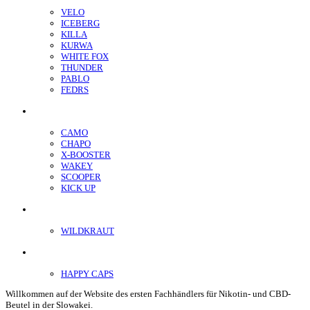
VELO
ICEBERG
KILLA
KURWA
WHITE FOX
THUNDER
PABLO
FEDRS
Energiebeutel
CAMO
CHAPO
X-BOOSTER
WAKEY
SCOOPER
KICK UP
ENERGY SNIFF
WILDKRAUT
Etnobotanics
HAPPY CAPS
Willkommen auf der Website des ersten Fachhändlers für Nikotin- und CBD-
Beutel in der Slowakei.