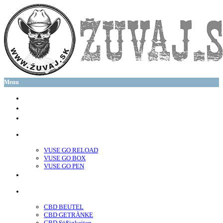
Menu
glo™
neo™
Vuse
VUSE GO RELOAD
VUSE GO BOX
VUSE GO PEN
veo™
CBD
CBD BEUTEL
CBD GETRÄNKE
CBD Süßigkeiten