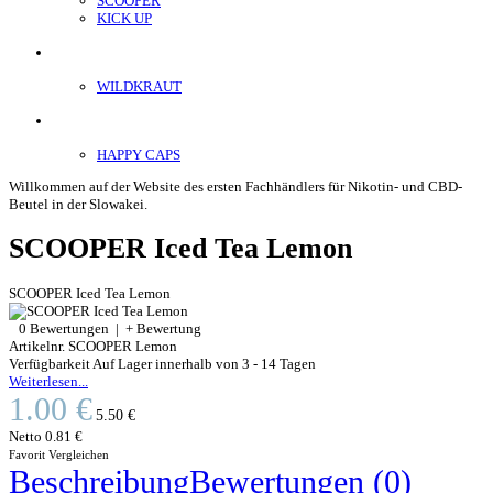
SCOOPER
KICK UP
ENERGY SNIFF
WILDKRAUT
Etnobotanics
HAPPY CAPS
Willkommen auf der Website des ersten Fachhändlers für Nikotin- und CBD-
Beutel in der Slowakei.
SCOOPER Iced Tea Lemon
SCOOPER Iced Tea Lemon
0 Bewertungen
|
+ Bewertung
Artikelnr.
SCOOPER Lemon
Verfügbarkeit
Auf Lager innerhalb von 3 - 14 Tagen
Weiterlesen...
1.00 €
5.50 €
Netto
0.81 €
Favorit
Vergleichen
Beschreibung
Bewertungen (0)