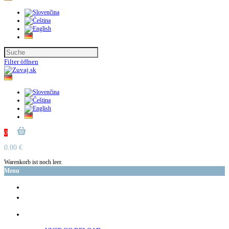
Filter öffnen
0
0.00 €
Warenkorb ist noch leer.
Menu
glo™
neo™
Vuse