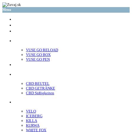
Menu
glo™
neo™
Vuse
VUSE GO RELOAD
VUSE GO BOX
VUSE GO PEN
veo™
CBD
CBD BEUTEL
CBD GETRÄNKE
CBD Süßigkeiten
Nikotin Beutel
VELO
ICEBERG
KILLA
KURWA
WHITE FOX