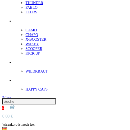
THUNDER
PABLO
FEDRS
Energiebeutel
CAMO
CHAPO
X-BOOSTER
WAKEY
SCOOPER
KICK UP
ENERGY SNIFF
WILDKRAUT
Etnobotanics
HAPPY CAPS
Filter
0
0.00 €
Warenkorb ist noch leer.