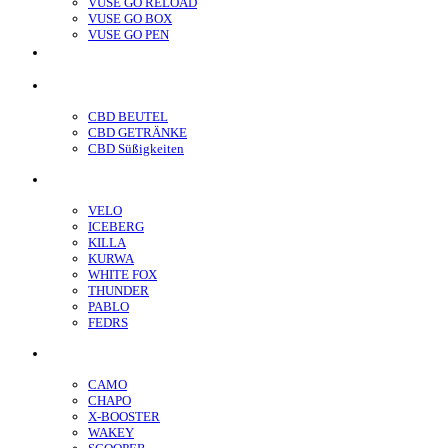
VUSE GO RELOAD
VUSE GO BOX
VUSE GO PEN
veo™
CBD
CBD BEUTEL
CBD GETRÄNKE
CBD Süßigkeiten
Nikotin Beutel
VELO
ICEBERG
KILLA
KURWA
WHITE FOX
THUNDER
PABLO
FEDRS
Energiebeutel
CAMO
CHAPO
X-BOOSTER
WAKEY