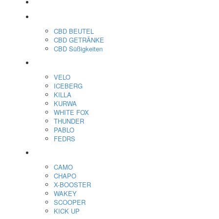
veo™
CBD
CBD BEUTEL
CBD GETRÄNKE
CBD Süßigkeiten
Nikotin Beutel
VELO
ICEBERG
KILLA
KURWA
WHITE FOX
THUNDER
PABLO
FEDRS
Energiebeutel
CAMO
CHAPO
X-BOOSTER
WAKEY
SCOOPER
KICK UP