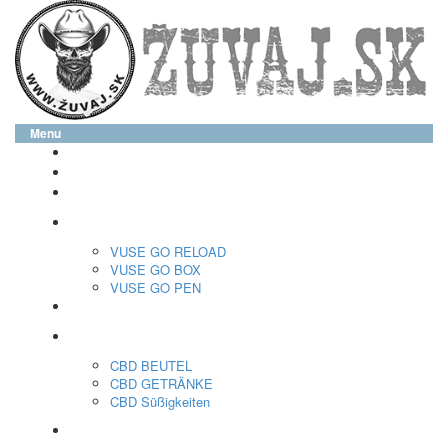
Menu
glo™
neo™
Vuse
VUSE GO RELOAD
VUSE GO BOX
VUSE GO PEN
veo™
CBD
CBD BEUTEL
CBD GETRÄNKE
CBD Süßigkeiten
Nikotin Beutel