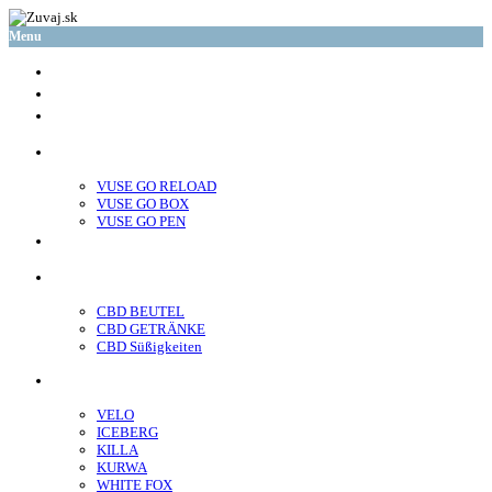
Menu
glo™
neo™
Vuse
VUSE GO RELOAD
VUSE GO BOX
VUSE GO PEN
veo™
CBD
CBD BEUTEL
CBD GETRÄNKE
CBD Süßigkeiten
Nikotin Beutel
VELO
ICEBERG
KILLA
KURWA
WHITE FOX