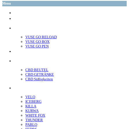
Menu
glo™
neo™
Vuse
VUSE GO RELOAD
VUSE GO BOX
VUSE GO PEN
veo™
CBD
CBD BEUTEL
CBD GETRÄNKE
CBD Süßigkeiten
Nikotin Beutel
VELO
ICEBERG
KILLA
KURWA
WHITE FOX
THUNDER
PABLO