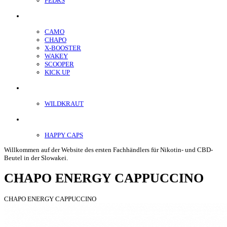
FEDRS
Energiebeutel
CAMO
CHAPO
X-BOOSTER
WAKEY
SCOOPER
KICK UP
ENERGY SNIFF
WILDKRAUT
Etnobotanics
HAPPY CAPS
Willkommen auf der Website des ersten Fachhändlers für Nikotin- und CBD-
Beutel in der Slowakei.
CHAPO ENERGY CAPPUCCINO
CHAPO ENERGY CAPPUCCINO