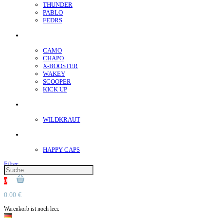
THUNDER
PABLO
FEDRS
Energiebeutel
CAMO
CHAPO
X-BOOSTER
WAKEY
SCOOPER
KICK UP
ENERGY SNIFF
WILDKRAUT
Etnobotanics
HAPPY CAPS
Filter
0
0.00 €
Warenkorb ist noch leer.