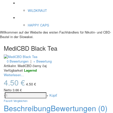
ENERGY SNIFF
WILDKRAUT
Etnobotanics
HAPPY CAPS
Willkommen auf der Website des ersten Fachhändlers für Nikotin- und CBD-
Beutel in der Slowakei.
MediCBD Black Tea
0 Bewertungen
|
+ Bewertung
Artikelnr.
MediCBD čierny čaj
Verfügbarkeit
Lagernd
Weiterlesen...
4.50 €
4.50 €
Netto
3.66 €
-
+
Kúpiť
Favorit
Vergleichen
Beschreibung
Bewertungen (0)