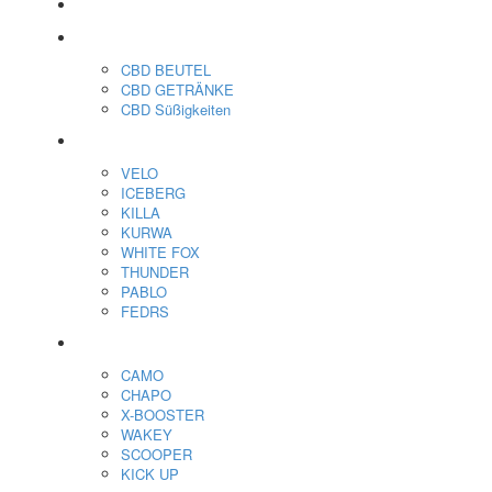
veo™
CBD
CBD BEUTEL
CBD GETRÄNKE
CBD Süßigkeiten
Nikotin Beutel
VELO
ICEBERG
KILLA
KURWA
WHITE FOX
THUNDER
PABLO
FEDRS
Energiebeutel
CAMO
CHAPO
X-BOOSTER
WAKEY
SCOOPER
KICK UP