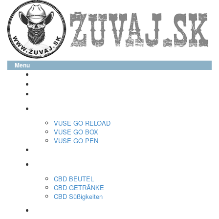
Menu
glo™
neo™
Vuse
VUSE GO RELOAD
VUSE GO BOX
VUSE GO PEN
veo™
CBD
CBD BEUTEL
CBD GETRÄNKE
CBD Süßigkeiten
Nikotin Beutel