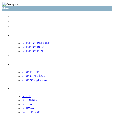
Menu
glo™
neo™
Vuse
VUSE GO RELOAD
VUSE GO BOX
VUSE GO PEN
veo™
CBD
CBD BEUTEL
CBD GETRÄNKE
CBD Süßigkeiten
Nikotin Beutel
VELO
ICEBERG
KILLA
KURWA
WHITE FOX