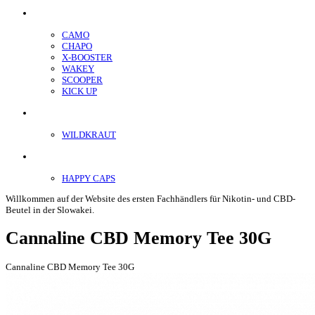
Energiebeutel
CAMO
CHAPO
X-BOOSTER
WAKEY
SCOOPER
KICK UP
ENERGY SNIFF
WILDKRAUT
Etnobotanics
HAPPY CAPS
Willkommen auf der Website des ersten Fachhändlers für Nikotin- und CBD-
Beutel in der Slowakei.
Cannaline CBD Memory Tee 30G
Cannaline CBD Memory Tee 30G