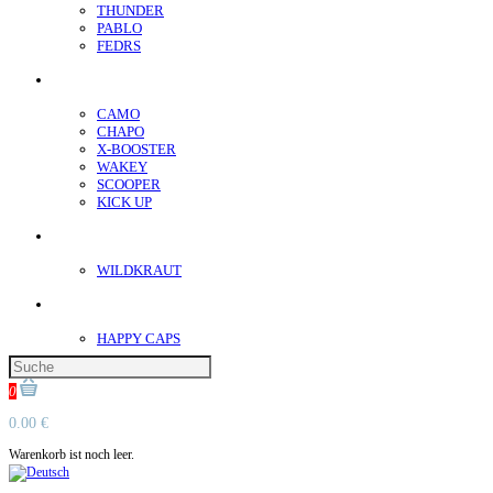
THUNDER
PABLO
FEDRS
Energiebeutel
CAMO
CHAPO
X-BOOSTER
WAKEY
SCOOPER
KICK UP
ENERGY SNIFF
WILDKRAUT
Etnobotanics
HAPPY CAPS
0
0.00 €
Warenkorb ist noch leer.