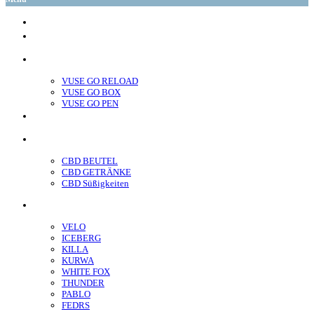
glo™
neo™
Vuse
VUSE GO RELOAD
VUSE GO BOX
VUSE GO PEN
veo™
CBD
CBD BEUTEL
CBD GETRÄNKE
CBD Süßigkeiten
Nikotin Beutel
VELO
ICEBERG
KILLA
KURWA
WHITE FOX
THUNDER
PABLO
FEDRS