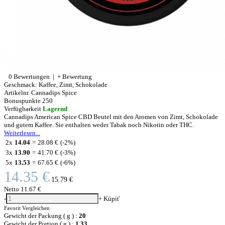
0 Bewertungen
|
+ Bewertung
Geschmack:
Kaffee, Zimt, Schokolade
Artikelnr.
Cannadips Spice
Bonuspunkte
250
Verfügbarkeit
Lagernd
Cannadips American Spice CBD Beutel mit den Aromen von Zimt, Schokolade
und gutem Kaffee. Sie enthalten weder Tabak noch Nikotin oder THC.
Weiterlesen...
2x
14.04
=
28.08 €
(-2%)
3x
13.90
=
41.70 €
(-3%)
5x
13.53
=
67.65 €
(-6%)
14.35 €
15.79 €
Netto
11.67 €
-
+
Kúpiť
Favorit
Vergleichen
Gewicht der Packung ( g ) :
20
Gewicht der Portion ( g ) :
1.33