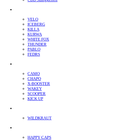
Nikotin Beutel
VELO
ICEBERG
KILLA
KURWA
WHITE FOX
THUNDER
PABLO
FEDRS
Energiebeutel
CAMO
CHAPO
X-BOOSTER
WAKEY
SCOOPER
KICK UP
ENERGY SNIFF
WILDKRAUT
Etnobotanics
HAPPY CAPS