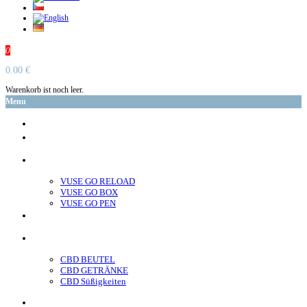
0
0.00 €
Warenkorb ist noch leer.
Menu
glo™
neo™
Vuse
VUSE GO RELOAD
VUSE GO BOX
VUSE GO PEN
veo™
CBD
CBD BEUTEL
CBD GETRÄNKE
CBD Süßigkeiten
Nikotin Beutel