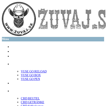
Menu
glo™
neo™
Vuse
VUSE GO RELOAD
VUSE GO BOX
VUSE GO PEN
veo™
CBD
CBD BEUTEL
CBD GETRÄNKE
CBD Süßigkeiten