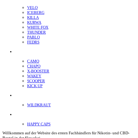
VELO
ICEBERG
KILLA
KURWA
WHITE FOX
THUNDER
PABLO
FEDRS
Energiebeutel
CAMO
CHAPO
X-BOOSTER
WAKEY
SCOOPER
KICK UP
ENERGY SNIFF
WILDKRAUT
Etnobotanics
HAPPY CAPS
Willkommen auf der Website des ersten Fachhändlers für Nikotin- und CBD-
Beutel in der Slowakei.