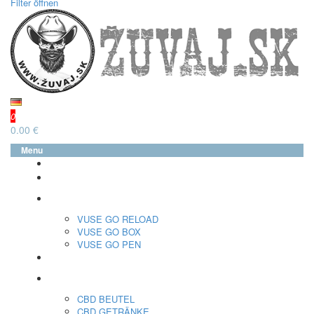
Filter öffnen
0
0.00 €
Menu
glo™
neo™
Vuse
VUSE GO RELOAD
VUSE GO BOX
VUSE GO PEN
veo™
CBD
CBD BEUTEL
CBD GETRÄNKE