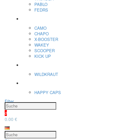
PABLO
FEDRS
Energiebeutel
CAMO
CHAPO
X-BOOSTER
WAKEY
SCOOPER
KICK UP
ENERGY SNIFF
WILDKRAUT
Etnobotanics
HAPPY CAPS
Filter
0
0.00 €