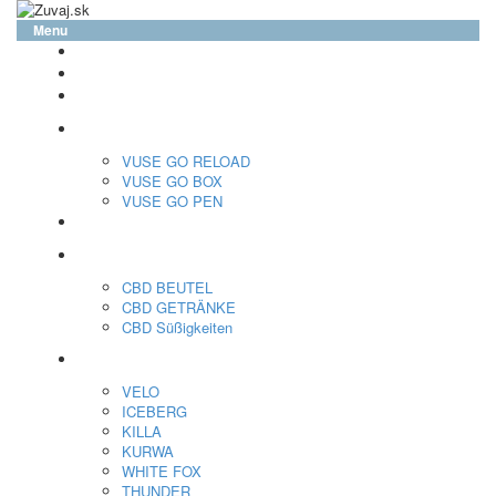
Menu
glo™
neo™
Vuse
VUSE GO RELOAD
VUSE GO BOX
VUSE GO PEN
veo™
CBD
CBD BEUTEL
CBD GETRÄNKE
CBD Süßigkeiten
Nikotin Beutel
VELO
ICEBERG
KILLA
KURWA
WHITE FOX
THUNDER