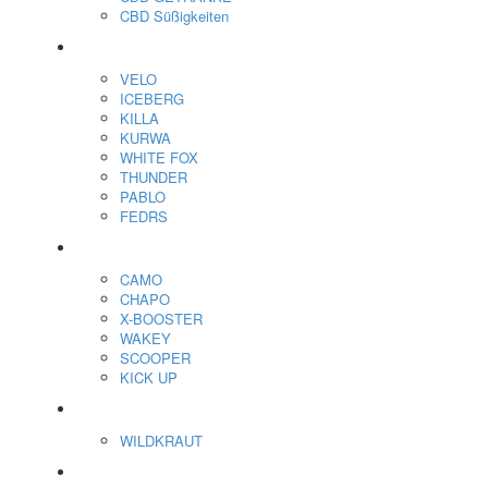
CBD Süßigkeiten
Nikotin Beutel
VELO
ICEBERG
KILLA
KURWA
WHITE FOX
THUNDER
PABLO
FEDRS
Energiebeutel
CAMO
CHAPO
X-BOOSTER
WAKEY
SCOOPER
KICK UP
ENERGY SNIFF
WILDKRAUT
Etnobotanics