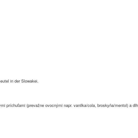
utel in der Slowakei.
nymi príchuťami (prevažne ovocnými napr. vanilka/cola, broskyňa/mentol) a d