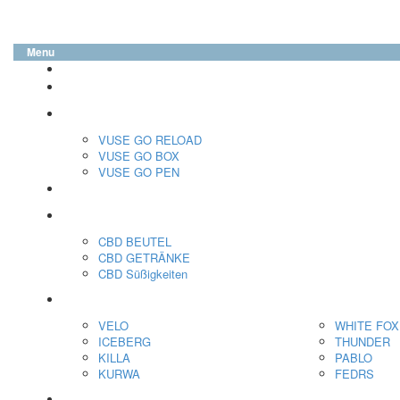
Menu
glo™
neo™
Vuse
VUSE GO RELOAD
VUSE GO BOX
VUSE GO PEN
veo™
CBD
CBD BEUTEL
CBD GETRÄNKE
CBD Süßigkeiten
Nikotin Beutel
VELO
WHITE FOX
ICEBERG
THUNDER
KILLA
PABLO
KURWA
FEDRS