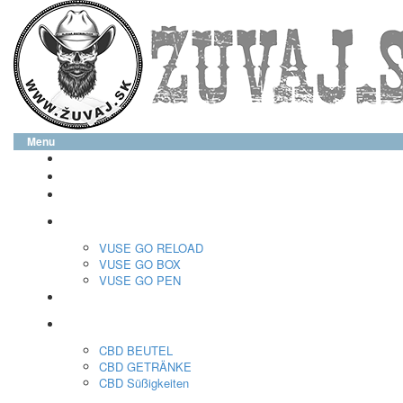
Menu
glo™
neo™
Vuse
VUSE GO RELOAD
VUSE GO BOX
VUSE GO PEN
veo™
CBD
CBD BEUTEL
CBD GETRÄNKE
CBD Süßigkeiten