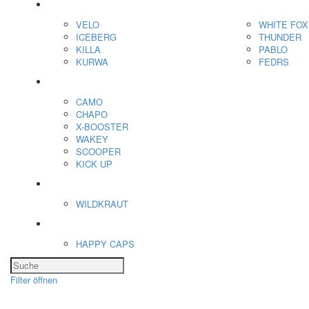
Nikotin Beutel
VELO
WHITE FOX
ICEBERG
THUNDER
KILLA
PABLO
KURWA
FEDRS
Energiebeutel
CAMO
CHAPO
X-BOOSTER
WAKEY
SCOOPER
KICK UP
ENERGY SNIFF
WILDKRAUT
Etnobotanics
HAPPY CAPS
Filter öffnen