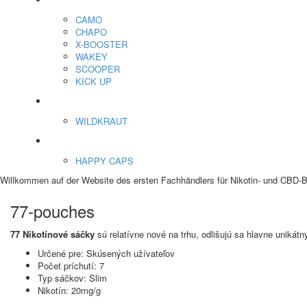
Energiebeutel
CAMO
CHAPO
X-BOOSTER
WAKEY
SCOOPER
KICK UP
ENERGY SNIFF
WILDKRAUT
Etnobotanics
HAPPY CAPS
Willkommen auf der Website des ersten Fachhändlers für Nikotin- und CBD-Be
77-pouches
77 Nikotínové sáčky
sú relatívne nové na trhu, odlišujú sa hlavne unikát
Určené pre: Skúsených užívateľov
Počet príchutí: 7
Typ sáčkov: Slim
Nikotín: 20mg/g