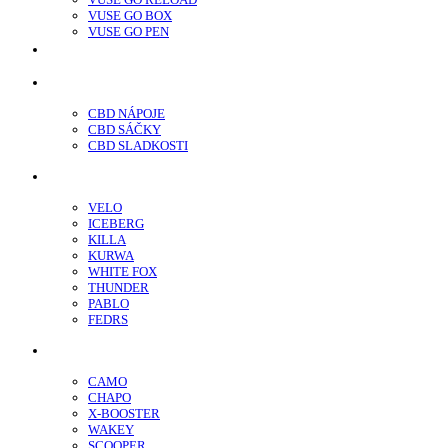
VUSE GO BOX
VUSE GO PEN
veo™
CBD
CBD NÁPOJE
CBD SÁČKY
CBD SLADKOSTI
Nikotínové sáčky
VELO
ICEBERG
KILLA
KURWA
WHITE FOX
THUNDER
PABLO
FEDRS
Energy Sáčky
CAMO
CHAPO
X-BOOSTER
WAKEY
SCOOPER