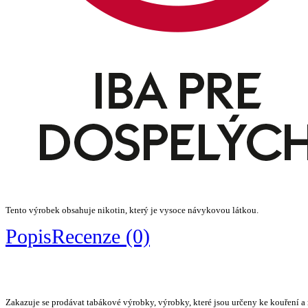
Tento výrobek obsahuje nikotin, který je vysoce návykovou látkou.
Popis
Recenze (0)
Zakazuje se prodávat tabákové výrobky, výrobky, které jsou určeny ke kouření a