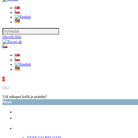
Otevřít filtr
0
0Kč
Váš nákupní košík je prázdný!
Menu
glo™
neo™
Vuse
VUSE GO RELOAD