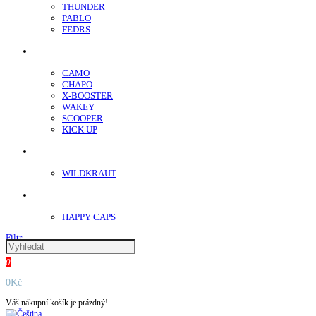
THUNDER
PABLO
FEDRS
Energy Sáčky
CAMO
CHAPO
X-BOOSTER
WAKEY
SCOOPER
KICK UP
ENERGY SNIFF
WILDKRAUT
Etnobotanika
HAPPY CAPS
Filtr
0
0Kč
Váš nákupní košík je prázdný!