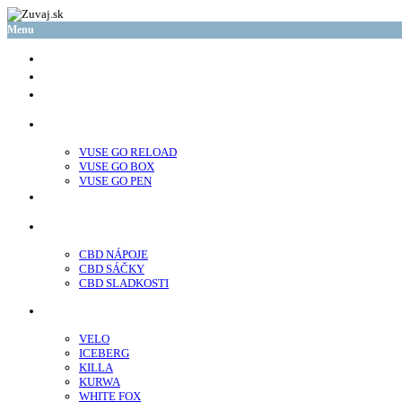
Menu
glo™
neo™
Vuse
VUSE GO RELOAD
VUSE GO BOX
VUSE GO PEN
veo™
CBD
CBD NÁPOJE
CBD SÁČKY
CBD SLADKOSTI
Nikotínové sáčky
VELO
ICEBERG
KILLA
KURWA
WHITE FOX