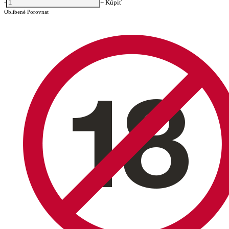
-
+
Kúpiť
Oblíbené
Porovnat