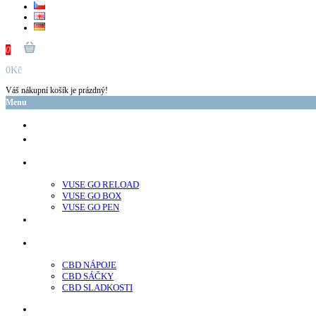
0
0Kč
Váš nákupní košík je prázdný!
Menu
glo™
neo™
Vuse
VUSE GO RELOAD
VUSE GO BOX
VUSE GO PEN
veo™
CBD
CBD NÁPOJE
CBD SÁČKY
CBD SLADKOSTI
Nikotínové sáčky