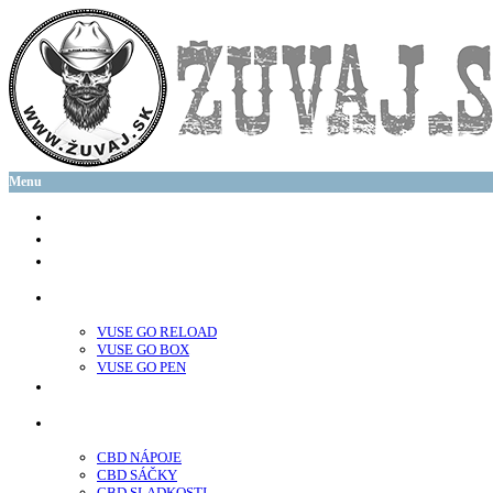
Menu
glo™
neo™
Vuse
VUSE GO RELOAD
VUSE GO BOX
VUSE GO PEN
veo™
CBD
CBD NÁPOJE
CBD SÁČKY
CBD SLADKOSTI