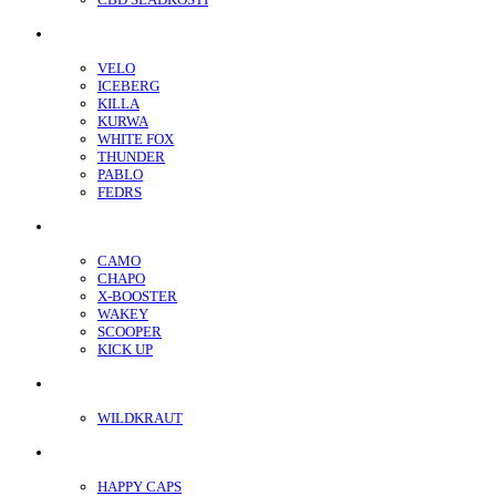
Nikotínové sáčky
VELO
ICEBERG
KILLA
KURWA
WHITE FOX
THUNDER
PABLO
FEDRS
Energy Sáčky
CAMO
CHAPO
X-BOOSTER
WAKEY
SCOOPER
KICK UP
ENERGY SNIFF
WILDKRAUT
Etnobotanika
HAPPY CAPS