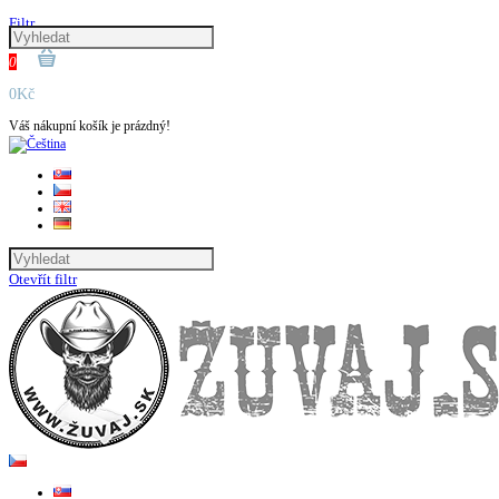
Filtr
0
0Kč
Váš nákupní košík je prázdný!
Otevřít filtr