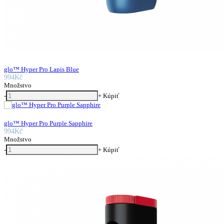
glo™ Hyper Pro Lapis Blue
994Kč
Množstvo
-
+
Kúpiť
glo™ Hyper Pro Purple Sapphire
994Kč
Množstvo
-
+
Kúpiť