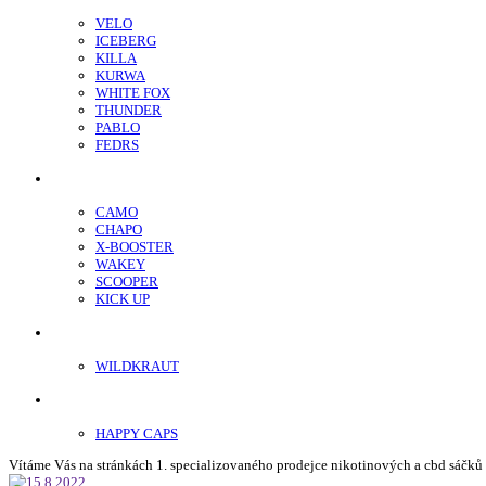
VELO
ICEBERG
KILLA
KURWA
WHITE FOX
THUNDER
PABLO
FEDRS
Energy Sáčky
CAMO
CHAPO
X-BOOSTER
WAKEY
SCOOPER
KICK UP
ENERGY SNIFF
WILDKRAUT
Etnobotanika
HAPPY CAPS
Vítáme Vás na stránkách 1. specializovaného prodejce nikotinových a cbd sáčků