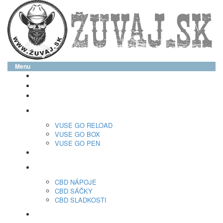
Menu
glo™
neo™
Vuse
VUSE GO RELOAD
VUSE GO BOX
VUSE GO PEN
veo™
CBD
CBD NÁPOJE
CBD SÁČKY
CBD SLADKOSTI
Nikotínové sáčky