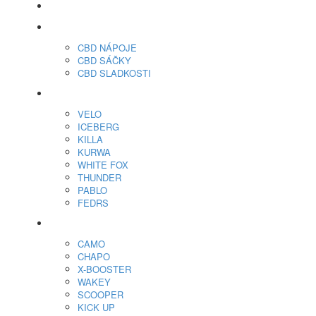
veo™
CBD
CBD NÁPOJE
CBD SÁČKY
CBD SLADKOSTI
Nikotínové sáčky
VELO
ICEBERG
KILLA
KURWA
WHITE FOX
THUNDER
PABLO
FEDRS
Energy Sáčky
CAMO
CHAPO
X-BOOSTER
WAKEY
SCOOPER
KICK UP