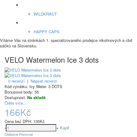
ENERGY SNIFF
WILDKRAUT
Etnobotanika
HAPPY CAPS
Vítáme Vás na stránkách 1. specializovaného prodejce nikotinových a cbd
sáčků na Slovensku.
VELO Watermelon Ice 3 dots
0 recenzí
|
Napsat recenzi
Kód výrobku:
Icy Water. 3 DOTS
Bonusové body:
55
Dostupnost:
Na skladě
Čtěte více...
166Kč
Cena bez DPH:
135Kč
-
+
Kúpiť
Oblíbené
Porovnat