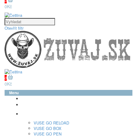
0
0Kč
Otevřít filtr
0
0Kč
Menu
glo™
neo™
Vuse
VUSE GO RELOAD
VUSE GO BOX
VUSE GO PEN