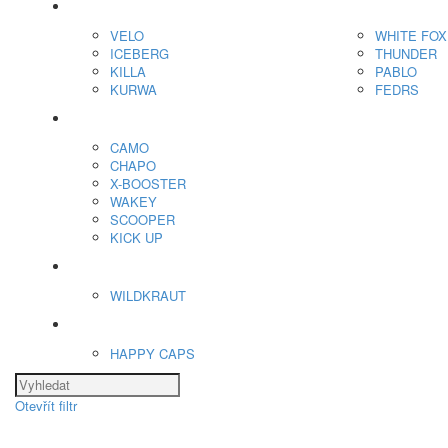
Nikotínové sáčky
VELO
WHITE FOX
ICEBERG
THUNDER
KILLA
PABLO
KURWA
FEDRS
Energy Sáčky
CAMO
CHAPO
X-BOOSTER
WAKEY
SCOOPER
KICK UP
ENERGY SNIFF
WILDKRAUT
Etnobotanika
HAPPY CAPS
Otevřít filtr