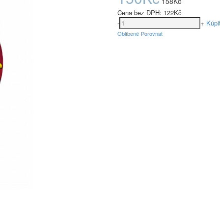
158Kč
Cena bez DPH:
122Kč
-
+
Kúpi
Oblíbené
Porovnat