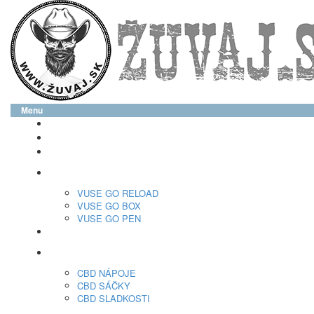
Menu
glo™
neo™
Vuse
VUSE GO RELOAD
VUSE GO BOX
VUSE GO PEN
veo™
CBD
CBD NÁPOJE
CBD SÁČKY
CBD SLADKOSTI