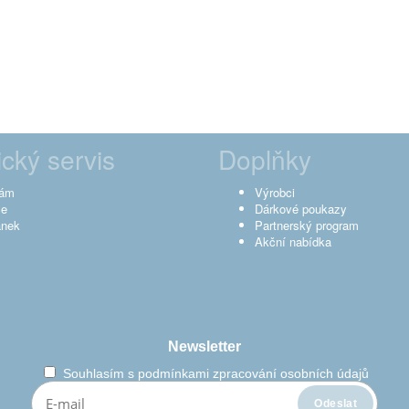
cký servis
Doplňky
nám
Výrobci
ce
Dárkové poukazy
ánek
Partnerský program
Akční nabídka
Newsletter
Souhlasím s
podmínkami zpracování osobních údajů