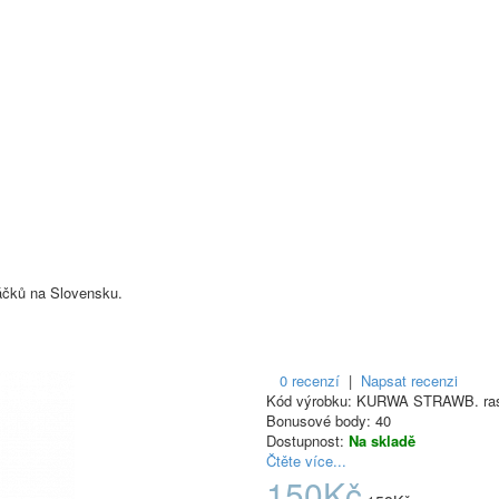
áčků na Slovensku.
0 recenzí
|
Napsat recenzi
Kód výrobku:
KURWA STRAWB. ra
Bonusové body:
40
Dostupnost:
Na skladě
Čtěte více...
150Kč