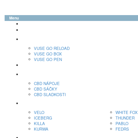
Menu
glo™
neo™
Vuse
VUSE GO RELOAD
VUSE GO BOX
VUSE GO PEN
veo™
CBD
CBD NÁPOJE
CBD SÁČKY
CBD SLADKOSTI
Nikotínové sáčky
VELO
WHITE FOX
ICEBERG
THUNDER
KILLA
PABLO
KURWA
FEDRS