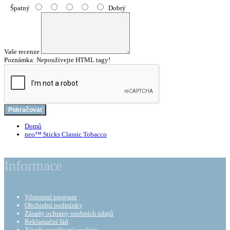
Špatný
Dobrý
Vaše recenze
Poznámka:
Nepoužívejte HTML tagy!
Pokračovat
Domů
neo™ Sticks Classic Tobacco
Informace
Věrnostní program
Obchodní podmínky
Zásady ochrany osobních údajů
Reklamační řád
Zásady používaní cookies