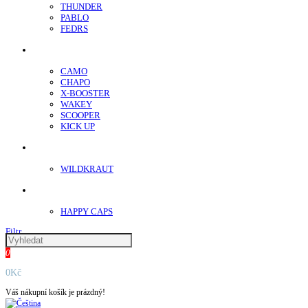
THUNDER
PABLO
FEDRS
Energy Sáčky
CAMO
CHAPO
X-BOOSTER
WAKEY
SCOOPER
KICK UP
ENERGY SNIFF
WILDKRAUT
Etnobotanika
HAPPY CAPS
Filtr
0
0Kč
Váš nákupní košík je prázdný!