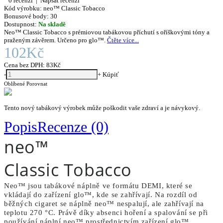
0 recenzí
|
Napsat recenzi
Kód výrobku:
neo™ Classic Tobacco
Bonusové body:
30
Dostupnost:
Na skladě
Neo™ Classic Tobacco s prémiovou tabákovou příchutí s oříškovými tóny a
praženým závěrem. Určeno pro glo™.
Čtěte více...
102Kč
Cena bez DPH:
83Kč
-
+
Kúpiť
Oblíbené
Porovnat
Tento nový tabákový výrobek může poškodit vaše zdraví a je návykový.
Popis
Recenze (0)
neo™
Classic Tobacco
Neo™ jsou tabákové náplně ve formátu DEMI, které se
vkládají do zařízení glo™, kde se zahřívají. Na rozdíl od
běžných cigaret se náplně neo™ nespalují, ale zahřívají na
teplotu 270 °C. Právě díky absenci hoření a spalování se při
používání náplní neo™ prostřednictvím zařízení glo™