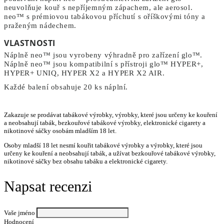
neuvolňuje kouř s nepříjemným zápachem, ale aerosol.
neo™ s prémiovou tabákovou příchutí s oříškovými tóny a
praženým nádechem.
VLASTNOSTI
Náplně neo™ jsou vyrobeny výhradně pro zařízení glo™.
Náplně neo™ jsou kompatibilní s přístroji glo™ HYPER+,
HYPER+ UNIQ, HYPER X2 a HYPER X2 AIR.
Každé balení obsahuje 20 ks náplní.
Zakazuje se prodávat tabákové výrobky, výrobky, které jsou určeny ke kouření
a neobsahují tabák, bezkouřové tabákové výrobky, elektronické cigarety a
nikotinové sáčky osobám mladším 18 let.
Osoby mladší 18 let nesmí kouřit tabákové výrobky a výrobky, které jsou
určeny ke kouření a neobsahují tabák, a užívat bezkouřové tabákové výrobky,
nikotinové sáčky bez obsahu tabáku a elektronické cigarety.
Napsat recenzi
Vaše jméno
Hodnocení