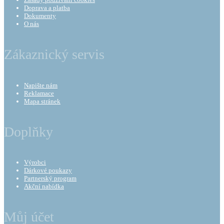
Doprava a platba
Dokumenty
O nás
Zákaznický servis
Napište nám
Reklamace
Mapa stránek
Doplňky
Výrobci
Dárkové poukazy
Partnerský program
Akční nabídka
Můj účet