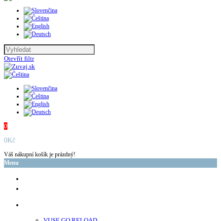
Otevřít filtr
0
0Kč
Váš nákupní košík je prázdný!
Menu
glo™
neo™
Vuse
VUSE GO RELOAD