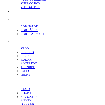
VUSE GO BOX
VUSE GO PEN
veo™
CBD
CBD NÁPOJE
CBD SÁČKY
CBD SLADKOSTI
Nikotínové sáčky
VELO
ICEBERG
KILLA
KURWA
WHITE FOX
THUNDER
PABLO
FEDRS
Energy Sáčky
CAMO
CHAPO
X-BOOSTER
WAKEY
SCOOPER