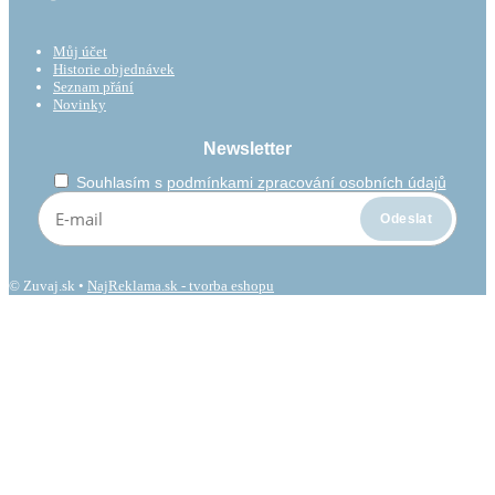
Můj účet
Historie objednávek
Seznam přání
Novinky
Newsletter
Souhlasím s
podmínkami zpracování osobních údajů
© Zuvaj.sk •
NajReklama.sk - tvorba eshopu