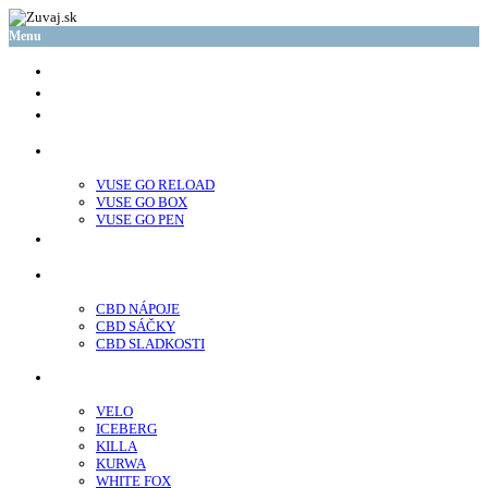
Menu
glo™
neo™
Vuse
VUSE GO RELOAD
VUSE GO BOX
VUSE GO PEN
veo™
CBD
CBD NÁPOJE
CBD SÁČKY
CBD SLADKOSTI
Nikotínové sáčky
VELO
ICEBERG
KILLA
KURWA
WHITE FOX