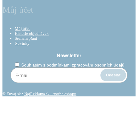
Můj účet
Můj účet
Historie objednávek
Seznam přání
Novinky
Newsletter
Souhlasím s
podmínkami zpracování osobních údajů
© Zuvaj.sk •
NajReklama.sk - tvorba eshopu