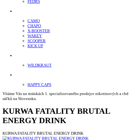
FEDRS
Energy Sáčky
CAMO
CHAPO
X-BOOSTER
WAKEY
SCOOPER
KICK UP
ENERGY SNIFF
WILDKRAUT
Etnobotanika
HAPPY CAPS
Vítáme Vás na stránkách 1. specializovaného prodejce nikotinových a cbd
sáčků na Slovensku.
KURWA FATALITY BRUTAL
ENERGY DRINK
KURWA FATALITY BRUTAL ENERGY DRINK