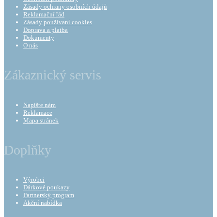
Zásady ochrany osobních údajů
Reklamační řád
Zásady používaní cookies
Doprava a platba
Dokumenty
O nás
Zákaznický servis
Napište nám
Reklamace
Mapa stránek
Doplňky
Výrobci
Dárkové poukazy
Partnerský program
Akční nabídka