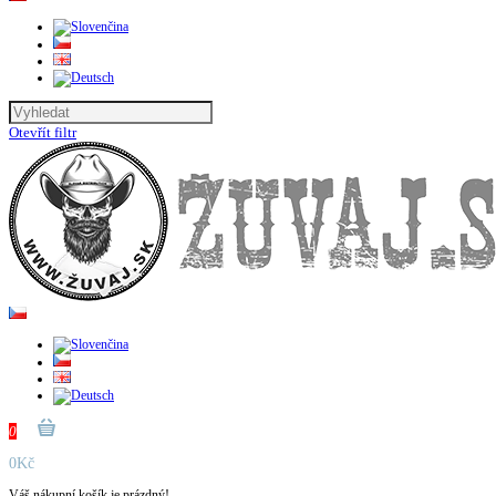
Otevřít filtr
0
0Kč
Váš nákupní košík je prázdný!