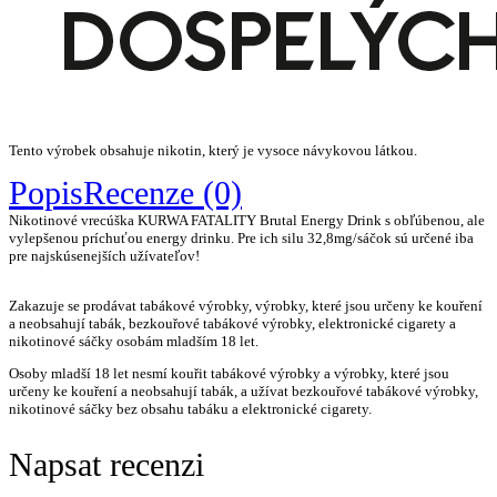
Tento výrobek obsahuje nikotin, který je vysoce návykovou látkou.
Popis
Recenze (0)
Nikotinové vrecúška KURWA FATALITY Brutal Energy Drink s obľúbenou, ale
vylepšenou príchuťou energy drinku. Pre ich silu 32,8mg/sáčok sú určené iba
pre najskúsenejších užívateľov!
Zakazuje se prodávat tabákové výrobky, výrobky, které jsou určeny ke kouření
a neobsahují tabák, bezkouřové tabákové výrobky, elektronické cigarety a
nikotinové sáčky osobám mladším 18 let.
Osoby mladší 18 let nesmí kouřit tabákové výrobky a výrobky, které jsou
určeny ke kouření a neobsahují tabák, a užívat bezkouřové tabákové výrobky,
nikotinové sáčky bez obsahu tabáku a elektronické cigarety.
Napsat recenzi