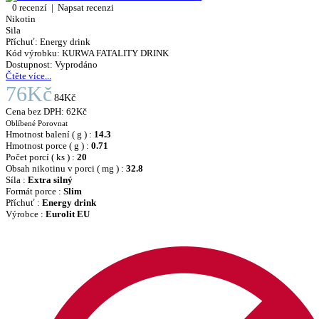
0 recenzí
|
Napsat recenzi
Nikotin
Sila
Příchuť:
Energy drink
Kód výrobku:
KURWA FATALITY DRINK
Dostupnost:
Vyprodáno
Čtěte více...
76Kč
84Kč
Cena bez DPH:
62Kč
Oblíbené
Porovnat
Hmotnost balení ( g ) :
14.3
Hmotnost porce ( g ) :
0.71
Počet porcí ( ks ) :
20
Obsah nikotinu v porci ( mg ) :
32.8
Síla :
Extra silný
Formát porce :
Slim
Příchuť :
Energy drink
Výrobce :
Eurolit EU