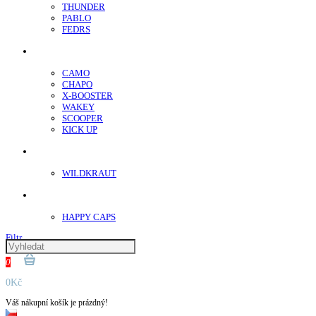
THUNDER
PABLO
FEDRS
Energy Sáčky
CAMO
CHAPO
X-BOOSTER
WAKEY
SCOOPER
KICK UP
ENERGY SNIFF
WILDKRAUT
Etnobotanika
HAPPY CAPS
Filtr
0
0Kč
Váš nákupní košík je prázdný!