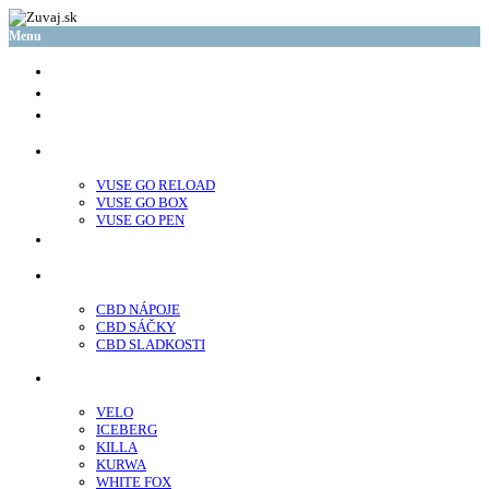
Menu
glo™
neo™
Vuse
VUSE GO RELOAD
VUSE GO BOX
VUSE GO PEN
veo™
CBD
CBD NÁPOJE
CBD SÁČKY
CBD SLADKOSTI
Nikotínové sáčky
VELO
ICEBERG
KILLA
KURWA
WHITE FOX