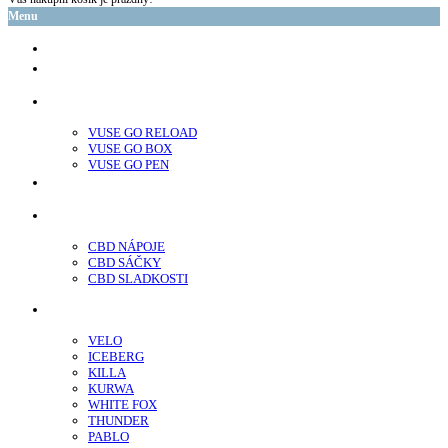
Menu
glo™
neo™
Vuse
VUSE GO RELOAD
VUSE GO BOX
VUSE GO PEN
veo™
CBD
CBD NÁPOJE
CBD SÁČKY
CBD SLADKOSTI
Nikotínové sáčky
VELO
ICEBERG
KILLA
KURWA
WHITE FOX
THUNDER
PABLO