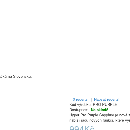
áčků na Slovensku.
0 recenzí
|
Napsat recenzi
Kód výrobku:
PRO PURPLE
Dostupnost:
Na skladě
Hyper Pro Purple Sapphire je nové 
nabízí řadu nových funkcí, které vý
994Kč