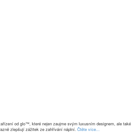
zařízení od glo™, které nejen zaujme svým luxusním designem, ale také
razně zlepšují zážitek ze zahřívání náplní.
Čtěte více...