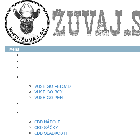
Menu
glo™
neo™
Vuse
VUSE GO RELOAD
VUSE GO BOX
VUSE GO PEN
veo™
CBD
CBD NÁPOJE
CBD SÁČKY
CBD SLADKOSTI