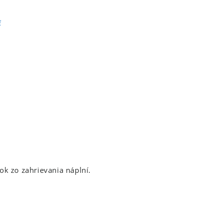
ť
ok zo zahrievania náplní.