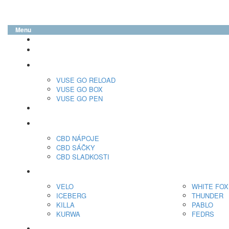
Menu
glo™
neo™
Vuse
VUSE GO RELOAD
VUSE GO BOX
VUSE GO PEN
veo™
CBD
CBD NÁPOJE
CBD SÁČKY
CBD SLADKOSTI
Nikotínové sáčky
VELO
WHITE FOX
ICEBERG
THUNDER
KILLA
PABLO
KURWA
FEDRS