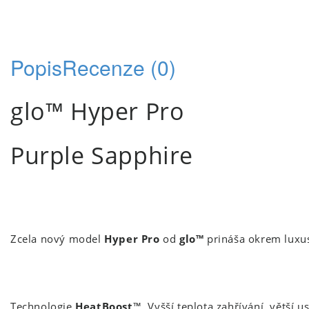
Popis
Recenze (0)
glo™ Hyper Pro
Purple Sapphire
Zcela nový model
Hyper Pro
od
glo™
prináša okrem luxusn
Technologie
HeatBoost
™. Vyšší teplota zahřívání, větší u