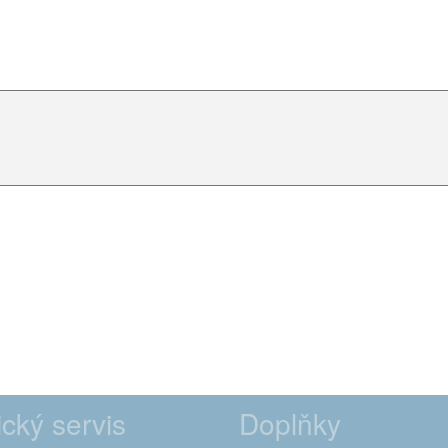
cký servis
Doplňky