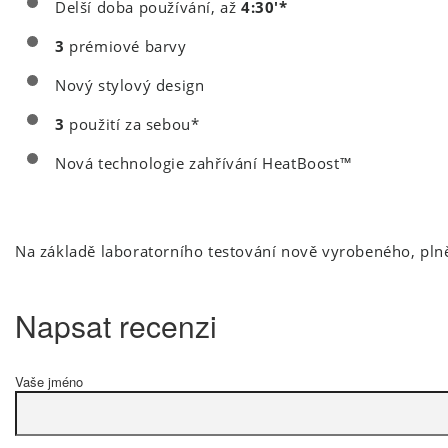
Delší doba používání, až
4:30'*
3
prémiové
barvy
Nový
stylový design
3
použití za sebou*
Nová technologie zahřívání HeatBoost
™
Na základě laboratorního testování nově vyrobeného, plně 
Napsat recenzi
Vaše jméno