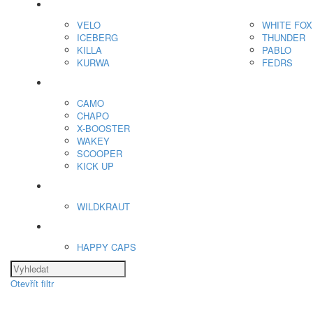
Nikotínové sáčky
VELO
WHITE FOX
ICEBERG
THUNDER
KILLA
PABLO
KURWA
FEDRS
Energy Sáčky
CAMO
CHAPO
X-BOOSTER
WAKEY
SCOOPER
KICK UP
ENERGY SNIFF
WILDKRAUT
Etnobotanika
HAPPY CAPS
Otevřít filtr