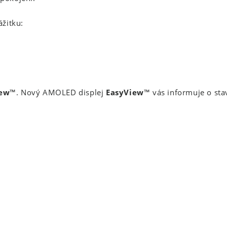
žitku:
iew
™. Nový AMOLED displej
EasyView
™ vás informuje o sta