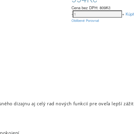
Cena bez DPH:
809Kč
-
+
Kúpi
Oblíbené
Porovnat
ého dizajnu aj celý rad nových funkcií pre oveľa lepší zážit
spokojení.