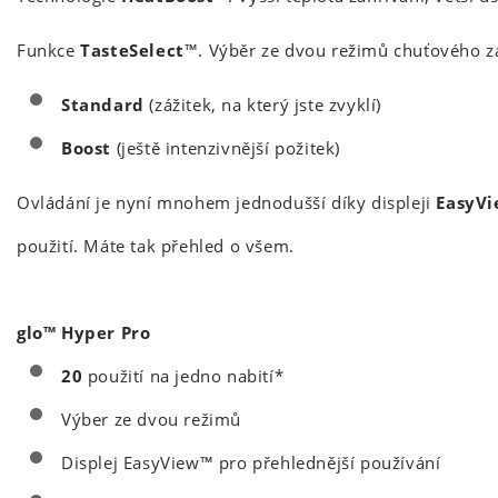
Funkce
TasteSelect
™. Výběr ze dvou režimů chuťového zá
Standard
(zážitek, na který jste zvyklí)
Boost
(ještě intenzivnější požitek)
Ovládání je nyní mnohem jednodušší díky displeji
EasyV
použití. Máte tak přehled o všem.
glo™ Hyper Pro
20
použití na jedno nabití*
Výber
ze dvou režimů
Displej EasyView™
pro přehlednější používání