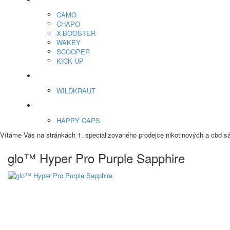
Energy Sáčky
CAMO
CHAPO
X-BOOSTER
WAKEY
SCOOPER
KICK UP
ENERGY SNIFF
WILDKRAUT
Etnobotanika
HAPPY CAPS
Vítáme Vás na stránkách 1. specializovaného prodejce nikotinových a cbd s
glo™ Hyper Pro Purple Sapphire