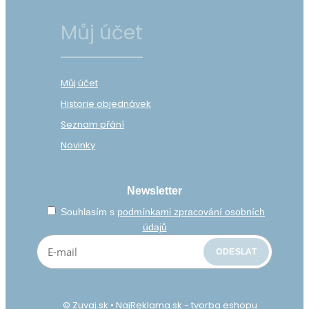
Můj účet
Můj účet
Historie objednávek
Seznam přání
Novinky
Newsletter
Souhlasím s
podmínkami zpracování osobních
údajů
© Zuvaj.sk •
NajReklama.sk - tvorba eshopu