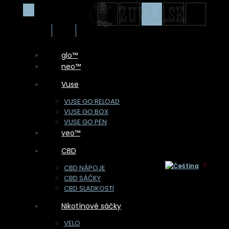
glo™
neo™
Vuse
VUSE GO RELOAD
VUSE GO BOX
VUSE GO PEN
veo™
CBD
CBD NÁPOJE
CBD SÁČKY
CBD SLADKOSTI
Nikotínové sáčky
Vítáme Vás na stránkách 1. specializovaného prodejce
nikotinových a cbd sáčků na Slovensku.
VELO