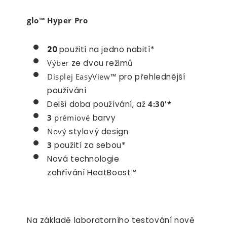
glo™ Hyper Pro
20
použití na jedno nabití*
Výber
ze dvou režimů
Displej EasyView™
pro přehlednější
používání
Delší doba používání, až
4:30'*
3
prémiové
barvy
Nový
stylový design
3
použití za sebou*
Nová technologie
zahřívání HeatBoost
™
Na základě laboratorního testování nově