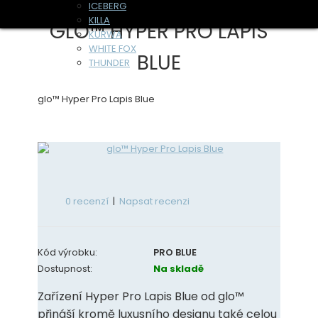
ICEBERG
KILLA
GLO™ HYPER PRO LAPIS
KURWA
WHITE FOX
BLUE
THUNDER
PABLO
FEDRS
glo™ Hyper Pro Lapis Blue
Energy Sáčky
CAMO
CHAPO
X-BOOSTER
WAKEY
SCOOPER
0 recenzí
|
Napsat recenzi
KICK UP
ENERGY SNIFF
Kód výrobku:
PRO BLUE
WILDKRAUT
Dostupnost:
Na skladě
Etnobotanika
Zařízení Hyper Pro Lapis Blue od glo™
HAPPY CAPS
přináší kromě luxusního designu také celou