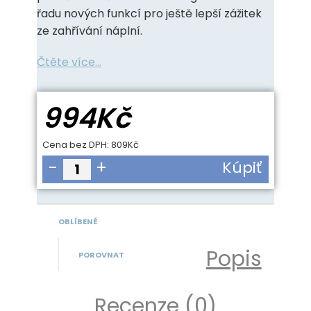
řadu nových funkcí pro ještě lepší zážitek
ze zahřívání náplní.
Čtěte více...
994Kč
Cena bez DPH:
809Kč
-
+
Kúpiť
OBLÍBENÉ
Popis
POROVNAT
Recenze (0)