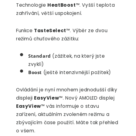
Technologie
HeatBoost
™. Vyšší teplota
zahřívání, větší uspokojení.
Funkce
TasteSelect
™. Výběr ze dvou
režimů chuťového zážitku:
Standard
(zážitek, na který jste
zvyklí)
Boost
(ještě intenzivnější požitek)
Ovládání je nyní mnohem jednodušší díky
displeji
EasyView
™. Nový AMOLED displej
EasyView
™ vás informuje o stavu
zařízení, aktuálním zvoleném režimu a
zbývajícím čase použití. Máte tak přehled
o všem.