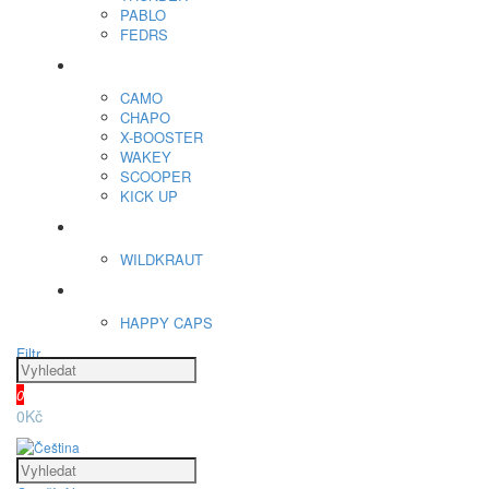
PABLO
FEDRS
Energy Sáčky
CAMO
CHAPO
X-BOOSTER
WAKEY
SCOOPER
KICK UP
ENERGY SNIFF
WILDKRAUT
Etnobotanika
HAPPY CAPS
Filtr
0
0Kč