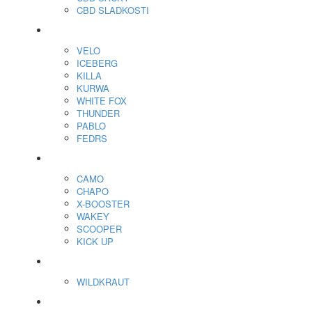
CBD SLADKOSTI
Nikotínové sáčky
VELO
ICEBERG
KILLA
KURWA
WHITE FOX
THUNDER
PABLO
FEDRS
Energy Sáčky
CAMO
CHAPO
X-BOOSTER
WAKEY
SCOOPER
KICK UP
ENERGY SNIFF
WILDKRAUT
Etnobotanika