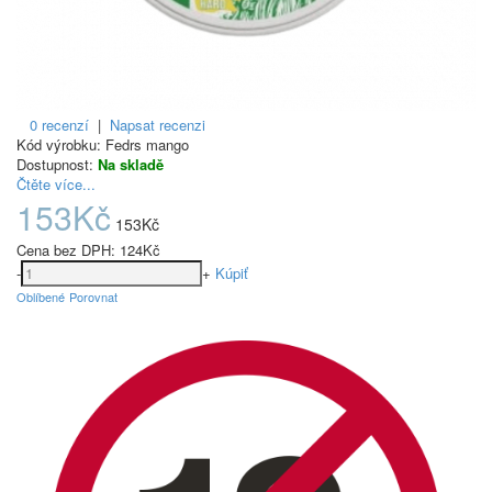
0 recenzí
|
Napsat recenzi
Kód výrobku:
Fedrs mango
Dostupnost:
Na skladě
Čtěte více...
153Kč
153Kč
Cena bez DPH:
124Kč
-
+
Kúpiť
Oblíbené
Porovnat