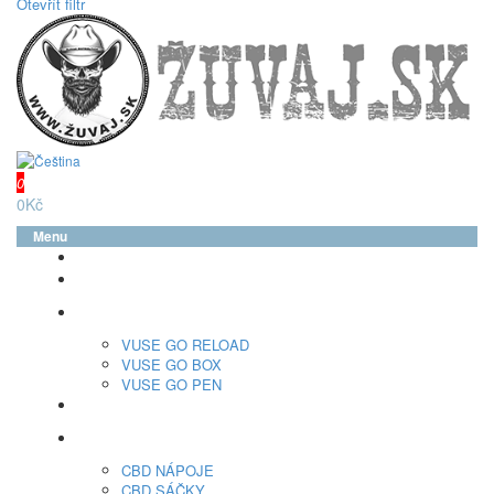
Otevřít filtr
0
0Kč
Menu
glo™
neo™
Vuse
VUSE GO RELOAD
VUSE GO BOX
VUSE GO PEN
veo™
CBD
CBD NÁPOJE
CBD SÁČKY