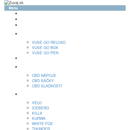
Menu
glo™
neo™
Vuse
VUSE GO RELOAD
VUSE GO BOX
VUSE GO PEN
veo™
CBD
CBD NÁPOJE
CBD SÁČKY
CBD SLADKOSTI
Nikotínové sáčky
VELO
ICEBERG
KILLA
KURWA
WHITE FOX
THUNDER