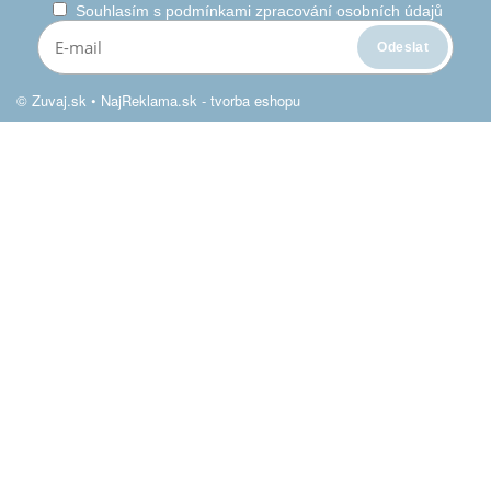
Souhlasím s
podmínkami zpracování osobních údajů
© Zuvaj.sk •
NajReklama.sk - tvorba eshopu