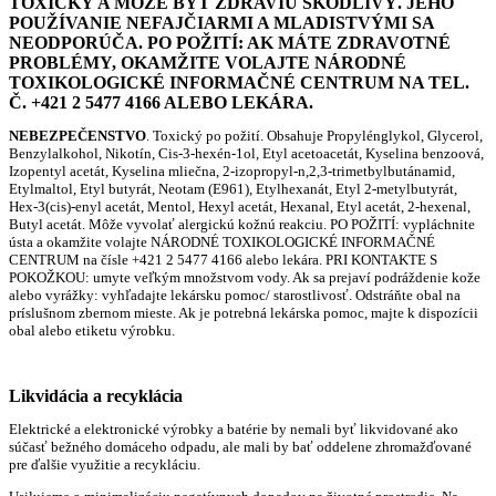
TOXICKÝ A MÔŽE BYŤ ZDRAVIU ŠKODLIVÝ. JEHO
POUŽÍVANIE NEFAJČIARMI A MLADISTVÝMI SA
NEODPORÚČA. PO POŽITÍ: AK MÁTE ZDRAVOTNÉ
PROBLÉMY, OKAMŽITE VOLAJTE NÁRODNÉ
TOXIKOLOGICKÉ INFORMAČNÉ CENTRUM NA TEL.
Č. +421 2 5477 4166 ALEBO LEKÁRA.
NEBEZPEČENSTVO
.
Toxický po požití. Obsahuje Propylénglykol, Glycerol,
Benzylalkohol, Nikotín, Cis-3-hexén-1ol, Etyl acetoacetát, Kyselina benzoová,
Izopentyl acetát, Kyselina mliečna, 2-izopropyl-n,2,3-trimetbylbutánamid,
Etylmaltol, Etyl butyrát, Neotam (E961), Etylhexanát, Etyl 2-metylbutyrát,
Hex-3(cis)-enyl acetát, Mentol, Hexyl acetát, Hexanal, Etyl acetát, 2-hexenal,
Butyl acetát. Môže vyvolať alergickú kožnú reakciu.
PO POŽITÍ: vypláchnite
ústa a okamžite volajte NÁRODNÉ TOXIKOLOGICKÉ INFORMAČNÉ
CENTRUM na čísle +421 2 5477 4166 alebo lekára. PRI KONTAKTE S
POKOŽKOU: umyte veľkým množstvom vody. Ak sa prejaví podráždenie kože
alebo vyrážky: vyhľadajte lekársku pomoc/ starostlivosť. Odstráňte obal na
príslušnom zbernom mieste. Ak je potrebná lekárska pomoc, majte k dispozícii
obal alebo etiketu výrobku.
Likvidácia a recyklácia
Elektrické a elektronické výrobky a batérie by nemali byť likvidované ako
súčasť bežného domáceho odpadu, ale mali by bať oddelene zhromažďované
pre ďalšie využitie a recykláciu.