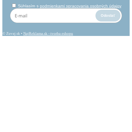
Súhlasím s
podmienkami spracovania osobných údajov
© Zuvaj.sk •
NajReklama.sk - tvorba eshopu