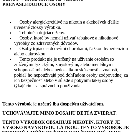
PRENASLEDUJÚCE OSOBY
Osoby alergické/citlivé na nikotín a akékoľvek ďalšie
uvedené zložky výrobku.
Tehotné a dojčiace ženy.
Osoby, ktoré by nemali užívať tabakové a nikotínové
výrobky zo zdravotných dôvodov.
Osoby trpiace srdcovými chorobami, ťažkou hypertenziou
alebo cukrovkou.
Tento produkt nie je určený na užívanie osobám so
zníženými fyzickými, zmyslovými, alebo mentálnymi
schopnosťami alebos nedostatkom skúseností a znalostí,
pokiaľ ho nepoužívajú pod dohľadom osoby zodpovednej za
ich bezpečnosť alebo v súlade s pokynmi takej osoby
týkajúcimi sa správneho používania.
Tento výrobok je určený iba dospelým užívateľom.
UCHOVÁVAJTE MIMO DOSAHU DETÍ A ZVIERAT.
TENTO VÝROBOK OBSAHUJE NIKOTÍN, KTORÝ JE
VYSOKO NÁVYKOVOU LÁTKOU. TENTO VÝROBOK JE