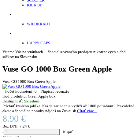
SCOOPER
KICK UP
ENERGY SNIFF
WILDKRAUT
Etnobotanika
HAPPY CAPS
Vítame Vás na stránkach 1. špecializovaného predajcu nikotínových a cbd
sáčkov na Slovensku.
Vuse GO 1000 Box Green Apple
Vuse GO 1000 Box Green Apple
Počet hodnotení: 0
|
Napísať recenziu
Kód produktu:
Green Apple box
Dostupnosť:
Skladom
Príchuť kyslého jablka. Každé zariadenie vydrží až 1000 potiahnutí. Pravidelné
akcie a špeciálne ponuky nájdeš na Zuvaj.sk
Čítať viac...
8.90 €
Bez DPH:
7.24 €
-
+
Kúpiť