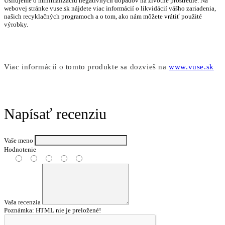
Usilujeme o minimalizáciu negatívnych dopadov na životné prostredie. Na
webovej stránke vuse.sk nájdete viac informácií o likvidácií vášho zariadenia,
našich recyklačných programoch a o tom, ako nám môžete vrátiť použité
výrobky.
Viac informácií o tomto produkte sa dozvieš na
www.vuse.sk
Napísať recenziu
Vaše meno
Hodnotenie
Vaša recenzia
Poznámka:
HTML nie je preložené!