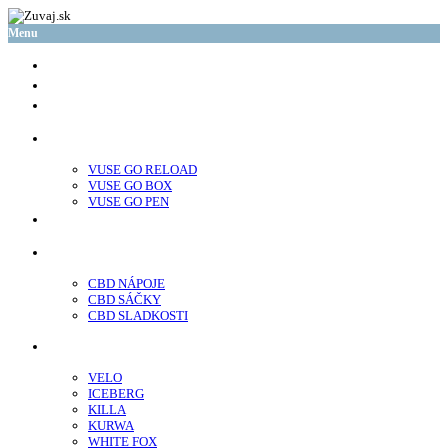
Menu
glo™
neo™
Vuse
VUSE GO RELOAD
VUSE GO BOX
VUSE GO PEN
veo™
CBD
CBD NÁPOJE
CBD SÁČKY
CBD SLADKOSTI
Nikotínové sáčky
VELO
ICEBERG
KILLA
KURWA
WHITE FOX