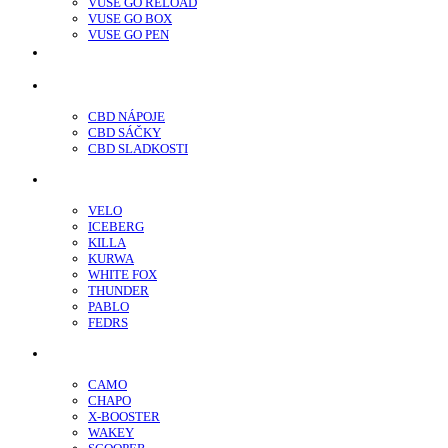
VUSE GO RELOAD
VUSE GO BOX
VUSE GO PEN
veo™
CBD
CBD NÁPOJE
CBD SÁČKY
CBD SLADKOSTI
Nikotínové sáčky
VELO
ICEBERG
KILLA
KURWA
WHITE FOX
THUNDER
PABLO
FEDRS
Energy Sáčky
CAMO
CHAPO
X-BOOSTER
WAKEY