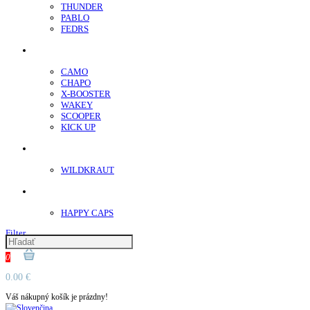
THUNDER
PABLO
FEDRS
Energy Sáčky
CAMO
CHAPO
X-BOOSTER
WAKEY
SCOOPER
KICK UP
ENERGY SNIFF
WILDKRAUT
Etnobotanika
HAPPY CAPS
Filter
0
0.00 €
Váš nákupný košík je prázdny!