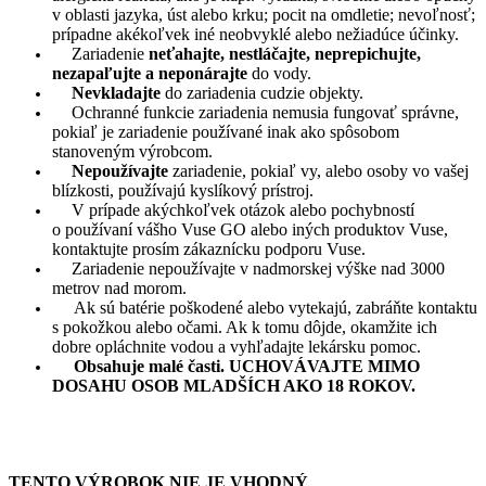
v oblasti jazyka, úst alebo krku; pocit na omdletie; nevoľnosť;
prípadne akékoľvek iné neobvyklé alebo nežiadúce účinky.
Zariadenie
neťahajte, nestláčajte, neprepichujte,
nezapaľujte a neponárajte
do vody.
Nevkladajte
do zariadenia cudzie objekty.
Ochranné funkcie zariadenia nemusia fungovať správne,
pokiaľ je zariadenie používané inak ako spôsobom
stanoveným výrobcom.
Nepoužívajte
zariadenie, pokiaľ vy, alebo osoby vo vašej
blízkosti, používajú kyslíkový prístroj.
V prípade akýchkoľvek otázok alebo pochybností
o používaní vášho Vuse GO alebo iných produktov Vuse,
kontaktujte prosím zákaznícku podporu Vuse.
Zariadenie nepoužívajte v nadmorskej výške nad 3000
metrov nad morom.
Ak sú batérie poškodené alebo vytekajú, zabráňte kontaktu
s pokožkou alebo očami. Ak k tomu dôjde, okamžite ich
dobre opláchnite vodou a vyhľadajte lekársku pomoc.
Obsahuje malé časti. UCHOVÁVAJTE MIMO
DOSAHU OSOB MLADŠÍCH AKO 18 ROKOV.
TENTO VÝROBOK NIE JE VHODNÝ