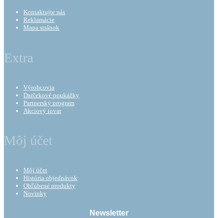
Kontaktujte nás
Reklamácie
Mapa stránok
Extra
Výrobcovia
Darčekové poukážky
Partnerský program
Akciový tovar
Môj účet
Môj účet
História objednávok
Obľúbené produkty
Novinky
Newsletter