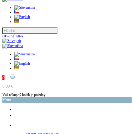
Otvoriť filter
0
0.00 €
Váš nákupný košík je prázdny!
Menu
glo™
neo™
Vuse