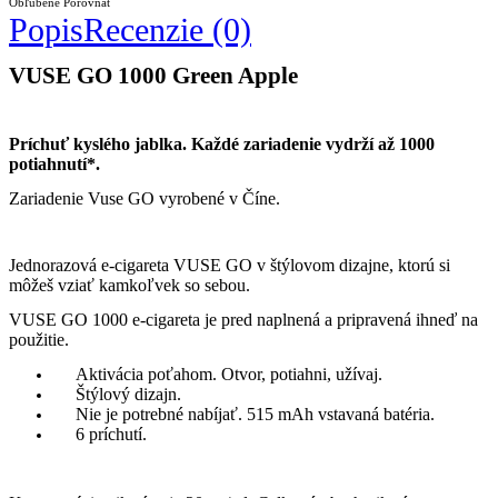
Obľúbené
Porovnať
Popis
Recenzie (0)
VUSE GO 1000 Green Apple
Príchuť kyslého jablka. Každé zariadenie vydrží až 1000
potiahnutí
*.
Zariadenie Vuse GO vyrobené v Číne.
Jednorazová e-cigareta VUSE GO v štýlovom dizajne, ktorú si
môžeš vziať kamkoľvek so sebou.
VUSE GO 1000 e-cigareta je pred naplnená a pripravená ihneď na
použitie.
Aktivácia poťahom. Otvor, potiahni, užívaj.
Štýlový dizajn.
Nie je potrebné nabíjať. 515 mAh vstavaná batéria.
6 príchutí.