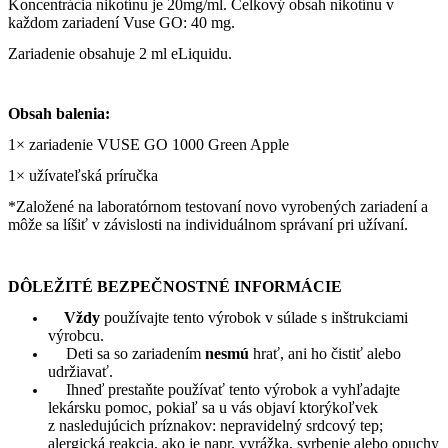
Koncentrácia nikotínu je 20mg/ml. Celkový obsah nikotínu v
každom zariadení Vuse GO: 40 mg.
Zariadenie obsahuje 2 ml eLiquidu.
Obsah balenia:
1× zariadenie VUSE GO 1000 Green Apple
1× užívateľská príručka
*Založené na laboratórnom testovaní novo vyrobených zariadení a
môže sa líšiť v závislosti na individuálnom správaní pri užívaní.
DÔLEŽITÉ BEZPEČNOSTNÉ INFORMÁCIE
Vždy
používajte tento výrobok v súlade s inštrukciami
výrobcu.
Deti sa so zariadením
nesmú
hrať, ani ho čistiť alebo
udržiavať.
Ihneď prestaňte používať tento výrobok a vyhľadajte
lekársku pomoc, pokiaľ sa u vás objaví ktorýkoľvek
z nasledujúcich príznakov: nepravidelný srdcový tep;
alergická reakcia, ako je napr. vyrážka, svrbenie alebo opuchy